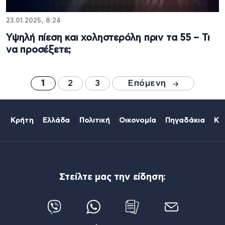
23.01.2025, 8:24
Υψηλή πίεση και χοληστερόλη πριν τα 55 – Τι
να προσέξετε;
1
2
3
Επόμενη
Κρήτη
Ελλάδα
Πολιτική
Οικονομία
Πηγαδάκια
Κό
Στείλτε μας την είδηση: