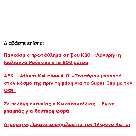
Διαβάστε επίσης:
Παγκόσμιο πρωτάθλημα στίβου Κ20: «Αργυρή» η
Ιουλιάννα Ρούσσου στα 800 μέτρα
ΑΕΚ – Athens Kallithea 4-0: «Τεσσάρα» μπροστά
στον κόσμο της πριν τη μάχη για το Super Cup με τον
ΟΦΗ
Σε πελάγη ευτυχίας ο Κωνσταντέλιας – Έγινε
μπαμπάς για δεύτερη φορά
Ατρόμητος: Έκανε επαγγελματία τον 19χρονο Κώτση