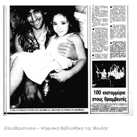
Ελευθερότυπια – Ψηφιακή Βιβλιοθήκη της Βουλής