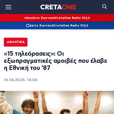
Ακούστε Ζωντανά
CretaOne Radio 102,3
Δείτε Ζωντανά
CretaOne Radio 102,3
ΑΘΛΗΤΙΚΆ
«15 τηλεόρασεις»: Οι
εξωπραγματικές αμοιβές που έλαβε
η Εθνική του ’87
14.06.2026, 14:06