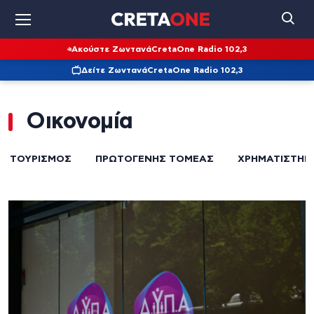
Ακούστε Ζωντανά
CretaOne Radio 102,3
Δείτε Ζωντανά
CretaOne Radio 102,3
Οικονομία
ΤΟΥΡΙΣΜΌΣ
ΠΡΩΤΟΓΕΝΉΣ ΤΟΜΈΑΣ
ΧΡΗΜΑΤΙΣΤΉΡ