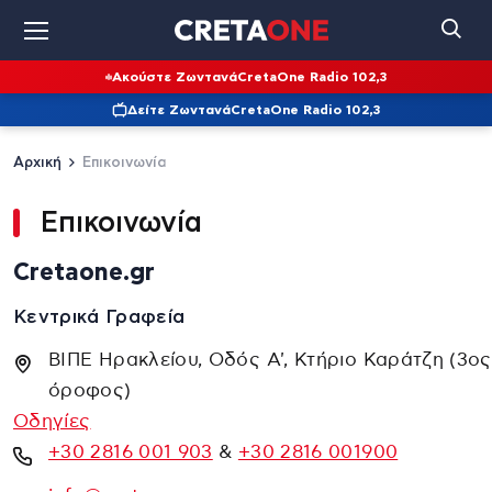
Ακούστε Ζωντανά
CretaOne Radio 102,3
Δείτε Ζωντανά
CretaOne Radio 102,3
Αρχική
Επικοινωνία
Επικοινωνία
Cretaοne.gr
Κεντρικά Γραφεία
ΒΙΠΕ Ηρακλείου, Οδός Α', Κτήριο Καράτζη (3ος
όροφος)
Οδηγίες
+30 2816 001 903
&
+30 2816 001900