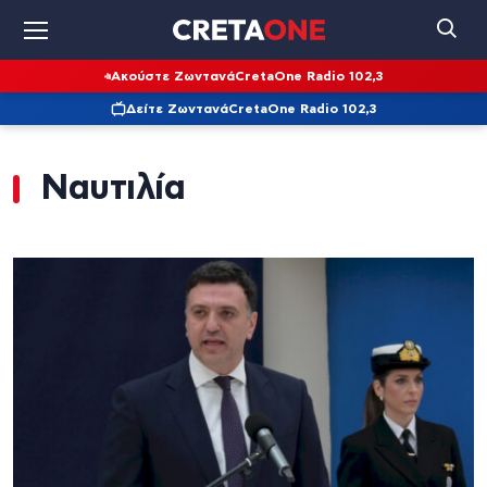
Ακούστε Ζωντανά
CretaOne Radio 102,3
Δείτε Ζωντανά
CretaOne Radio 102,3
Ναυτιλία