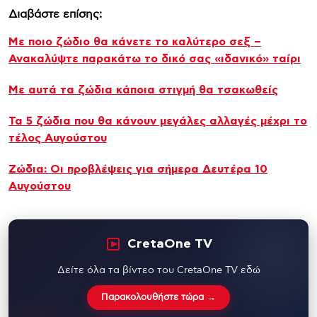
Διαβάστε επίσης:
Με ποιο ζώδιο θα κάνετε το καλύτερο σεξ –
Ανακαλύψτε παρακάτω το δικό σας «ιδανικό» ταίρι
Με αυτά τα ζώδια κάποια στιγμή θα τσακωθείς
Τα 5 ζώδια που θα κάνουν μεγάλες αλλαγές μέχρι το
τέλος Αυγούστου
Ζώδια: Οι προβλέψεις για σήμερα Δευτέρα 10
Αυγούστου
CretaOne TV
Δείτε όλα τα βίντεο του CretaOne TV εδώ
Παρακολουθήστε τώρα →