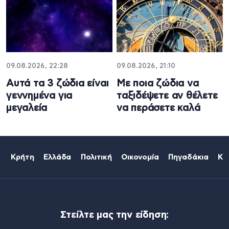
09.08.2026, 22:28
09.08.2026, 21:10
Αυτά τα 3 ζώδια είναι
Με ποια ζώδια να
γεννημένα για
ταξιδέψετε αν θέλετε
μεγαλεία
να περάσετε καλά
Κρήτη
Ελλάδα
Πολιτική
Οικονομία
Πηγαδάκια
Κό
Στείλτε μας την είδηση: