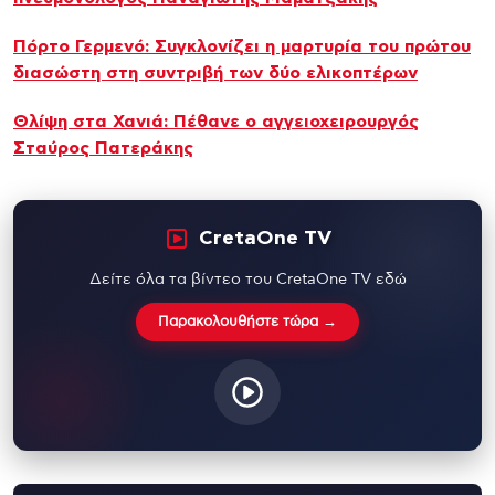
Πόρτο Γερμενό: Συγκλονίζει η μαρτυρία του πρώτου
διασώστη στη συντριβή των δύο ελικοπτέρων
Θλίψη στα Χανιά: Πέθανε ο αγγειοχειρουργός
Σταύρος Πατεράκης
CretaOne TV
Δείτε όλα τα βίντεο του CretaOne TV εδώ
Παρακολουθήστε τώρα →