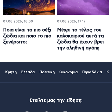
07.08.2026, 18:00
07.08.2026, 17:17
Ποια είναι τα πιο σέξι
Μέχρι το τέλος του
ζώδια και ποιο το πιο
καλοκαιριού αυτά τα
ξενέρωτο;
ζώδια θα έχουν βρει
την αληθινή αγάπη
Κρήτη
Ελλάδα
Πολιτική
Οικονομία
Πηγαδάκια
Κό
Στείλτε μας την είδηση: