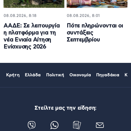
08.08.2026, 8:18
08.08.2026, 8:01
ΑΑΔΕ: Σε λειτουργία
Πότε πληρώνονται οι
η πλατφόρμα για τη
συντάξεις
νέα Ενιαία Αίτηση
Σεπτεμβρίου
Ενίσχυσης 2026
Κρήτη
Ελλάδα
Πολιτική
Οικονομία
Πηγαδάκια
Κό
Στείλτε μας την είδηση: