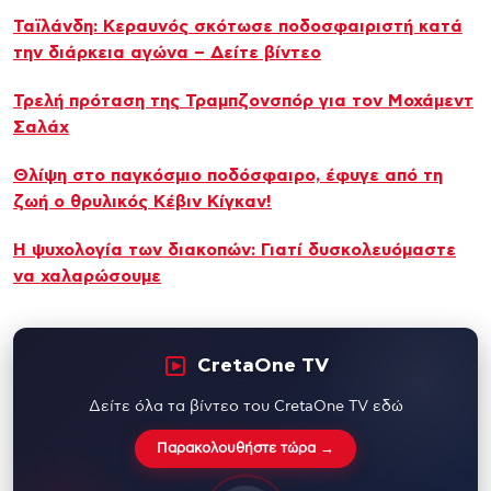
Ταϊλάνδη: Κεραυνός σκότωσε ποδοσφαιριστή κατά
την διάρκεια αγώνα – Δείτε βίντεο
Τρελή πρόταση της Τραμπζονσπόρ για τον Μοχάμεντ
Σαλάχ
Θλίψη στο παγκόσμιο ποδόσφαιρο, έφυγε από τη
ζωή ο θρυλικός Κέβιν Κίγκαν!
Η ψυχολογία των διακοπών: Γιατί δυσκολευόμαστε
να χαλαρώσουμε
CretaOne TV
Δείτε όλα τα βίντεο του CretaOne TV εδώ
Παρακολουθήστε τώρα →