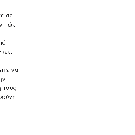
τε σε
υν πώς
ιά
γκες,
ι
είτε να
ην
 τους.
τοσύνη