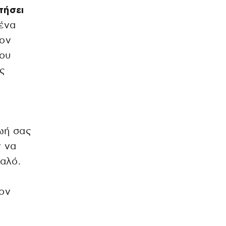
τήσει
 ένα
τον
που
ας
ζωή σας
ν να
αλό.
τον