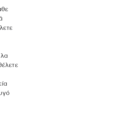
άθε
ά
λετε
πλα
θέλετε
εία
Ζυγό