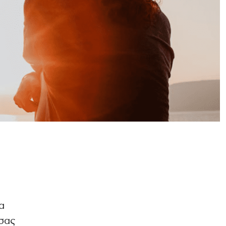
α
 σας