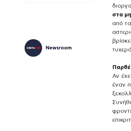
διοργα
στα μη
από τ
αστερι
βρίσκε
Newsroom
τυχερό
Παρθέ
Αν έχε
έναν 
ξεκολλ
Συνήθω
φροντί
επικρι