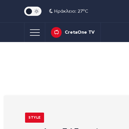
o
Ηράκλειο: 27
C
CretaOne TV
STYLE