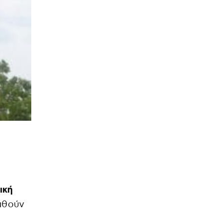
ική
αθούν