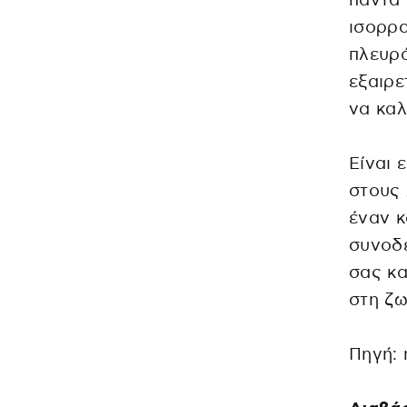
πάντα 
ισορρο
πλευρά
εξαιρε
να καλ
Είναι 
στους 
έναν κ
συνοδε
σας κα
στη ζω
Πηγή: 