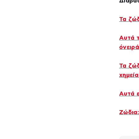
Διαβάσ
Τα ζώδ
Αυτά 
όνειρά
Τα ζώδ
χημεία
Αυτά ε
Ζώδια: