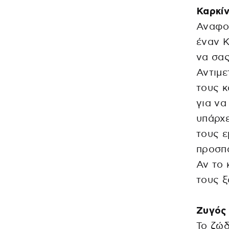
Καρκί
Αναφορ
έναν Κ
να σας
Αντιμε
τους κ
για να
υπάρχε
τους ε
προσπα
Αν το 
τους ξ
Ζυγός
Το ζώδ