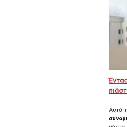
Έντασ
πιάστ
Αυτό τ
συνομι