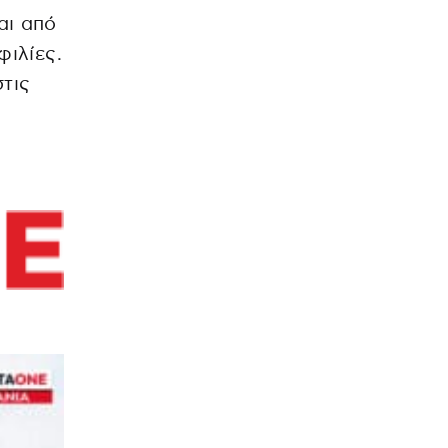
αι από
φιλίες.
στις