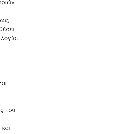
τριών
νως,
θέσει
λογία,
ναι
ς του
 και