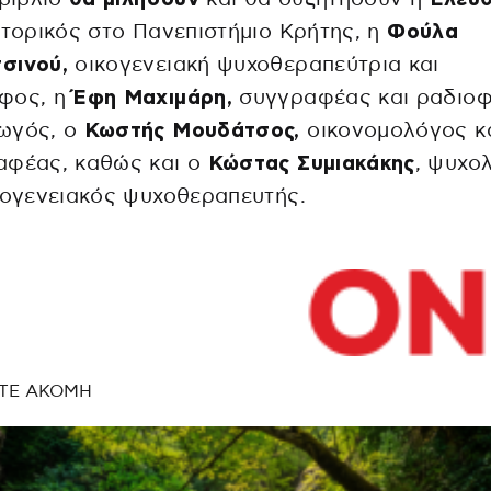
ιστορικός στο Πανεπιστήμιο Κρήτης, η
Φούλα
σινού,
οικογενειακή ψυχοθεραπεύτρια και
φος, η
Έφη Μαχιμάρη,
συγγραφέας και ραδιοφ
ωγός, ο
Κωστής Μουδάτσος,
οικονομολόγος κ
αφέας, καθώς και ο
Κώστας Συμιακάκης
, ψυχο
κογενειακός ψυχοθεραπευτής.
ΤΕ ΑΚΟΜΗ