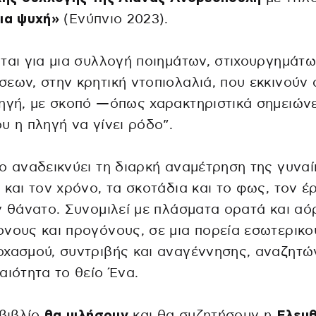
ια ψυχή»
(Ενύπνιο 2023).
ται για μια συλλογή ποιημάτων, στιχουργημάτω
εων, στην κρητική ντοπιολαλιά, που εκκινούν
ηγή, με σκοπό —όπως χαρακτηριστικά σημειών
υ η πληγή να γίνει ρόδο”.
ο αναδεικνύει τη διαρκή αναμέτρηση της γυναί
 και τον χρόνο, τα σκοτάδια και το φως, τον έ
ν θάνατο. Συνομιλεί με πλάσματα ορατά και αό
νους και προγόνους, σε μια πορεία εσωτερικο
χασμού, συντριβής και αναγέννησης, αναζητώ
αιότητα το θείο Ένα.
 βιβλίο
θα μιλήσουν
και θα συζητήσουν η
Ελευθ