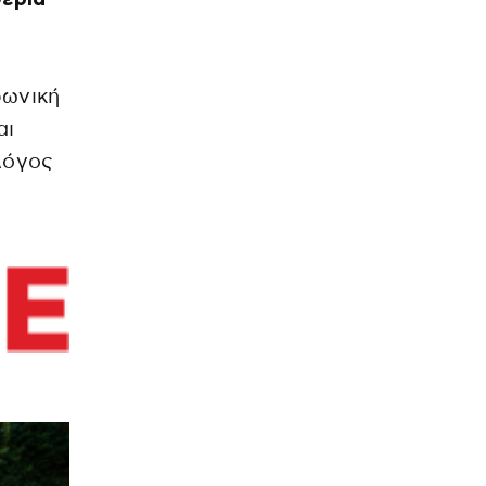
ωνική
αι
λόγος