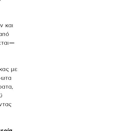
ν και
 από
εται—
κας με
ρωτα
ρατα,
ύ
ντας
ερία