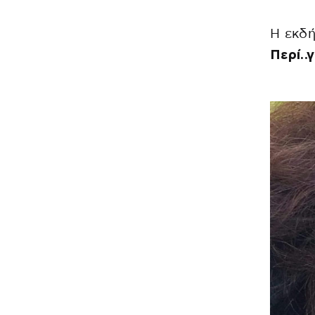
Η εκδ
Περί..