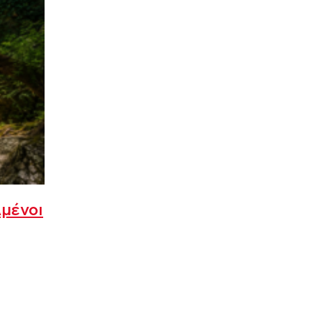
λμένοι