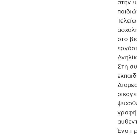
στην υ
παιδιώ
Τελείω
ασχολ
στο βι
εργάστ
Ανηλί
Στη συ
εκπαιδ
Διαμεσ
οικογε
ψυχοθε
γραφή
αυθεντ
Ένα πρ