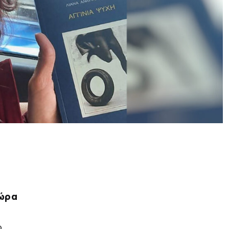
 ώρα
ο