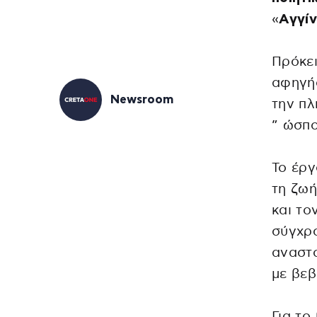
«
Αγγίν
Πρόκει
αφηγήσ
Newsroom
την πλ
” ώσπο
Το έργ
τη ζωή
και το
σύγχρο
αναστο
με βεβ
Για το