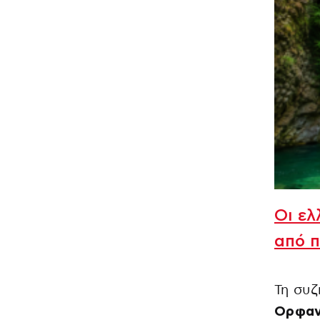
Οι ελ
από 
Τη συζ
Ορφαν