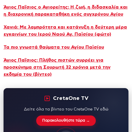
Άγιος Παΐσιος ο Αγιορείτης: Η ζωή, η διδασκαλία και
η διαχρονική παρακαταθήκη ενός συγχρόνου Αγίου
Χανιά: Με λαμπρότητα και κατάνυξη η δεύτερη μέρα
εγκαινίων του Ιερού Ναού Αγ. Παϊσίου (φώτο)
Τα πιο γνωστά θαύματα του Αγίου Παϊσίου
Άγιος Παΐσιος: Πλήθος πιστών συρρέει για
προσκύνημα στη Σουρωτή 32 χρόνια μετά την
εκδημία του (βίντεο)
CretaOne TV
Δείτε όλα τα βίντεο του CretaOne TV εδώ
Παρακολουθήστε τώρα →