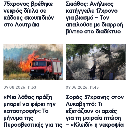
75χρονος βρέθηκε
Σκιάθος: Ανήλικος
νεκρός δίπλα σε
κατήγγειλε 17χρονο
κάδους σκουπιδιών
για βιασμό – Τον
στο Λουτράκι
απειλούσε με διαρροή
βίντεο στο διαδίκτυο
09.08.2026, 11:53
09.08.2026, 11:45
«Μια λάθος πράξη
Σορός 57χρονης στον
μπορεί να φέρει την
Λυκαβηττό: Τι
καταστροφή»: Το
εξετάζουν οι αρχές
μήνυμα της
για τη μοιραία πτώση
Πυροσβεστικής για τις
– «Κλειδί» η νεκροψία