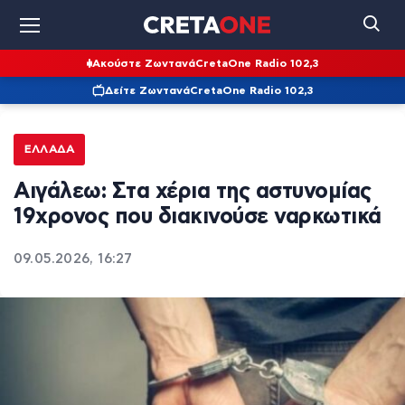
Ακούστε Ζωντανά
CretaOne Radio 102,3
Δείτε Ζωντανά
CretaOne Radio 102,3
ΕΛΛΆΔΑ
Αιγάλεω: Στα χέρια της αστυνομίας
19χρονος που διακινούσε ναρκωτικά
09.05.2026, 16:27