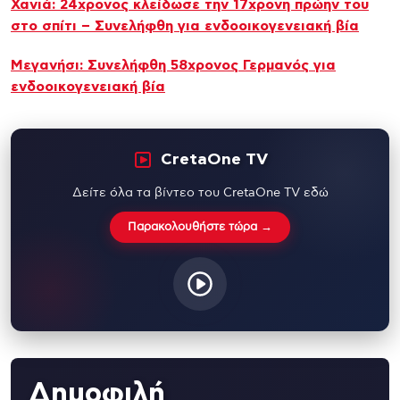
Χανιά: 24χρονος κλείδωσε την 17χρονη πρώην του
στο σπίτι – Συνελήφθη για ενδοοικογενειακή βία
Μεγανήσι: Συνελήφθη 58χρονος Γερμανός για
ενδοοικογενειακή βία
CretaOne TV
Δείτε όλα τα βίντεο του CretaOne TV εδώ
Παρακολουθήστε τώρα →
Δημοφιλή