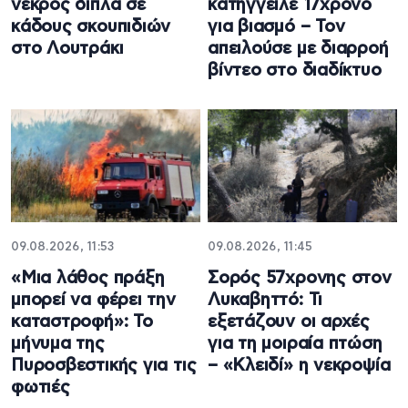
νεκρός δίπλα σε
κατήγγειλε 17χρονο
κάδους σκουπιδιών
για βιασμό – Τον
στο Λουτράκι
απειλούσε με διαρροή
βίντεο στο διαδίκτυο
09.08.2026, 11:53
09.08.2026, 11:45
«Μια λάθος πράξη
Σορός 57χρονης στον
μπορεί να φέρει την
Λυκαβηττό: Τι
καταστροφή»: Το
εξετάζουν οι αρχές
μήνυμα της
για τη μοιραία πτώση
Πυροσβεστικής για τις
– «Κλειδί» η νεκροψία
φωτιές