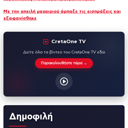
Με την απειλή μαχαιριού άρπαξε τις εισπράξεις και
εξαφανίσθηκε
CretaOne TV
Δείτε όλα τα βίντεο του CretaOne TV εδώ
Παρακολουθήστε τώρα →
Δημοφιλή