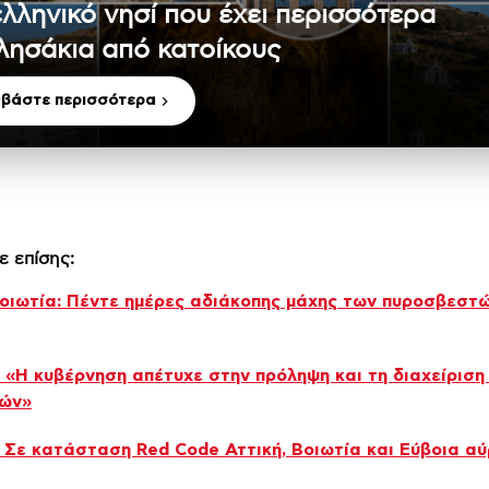
ελληνικό νησί που έχει περισσότερα
λησάκια από κατοίκους
αβάστε περισσότερα
ε επίσης:
οιωτία: Πέντε ημέρες αδιάκοπης μάχης των πυροσβεστώ
 «Η κυβέρνηση απέτυχε στην πρόληψη και τη διαχείριση
ιών»
 Σε κατάσταση Red Code Αττική, Βοιωτία και Εύβοια αύ