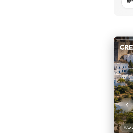
#Ε
ΕΛΛ