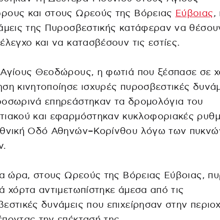
ρους και στους Ωρεούς της Βόρειας
Εύβοιας
,
άμεις της Πυροσβεστικής κατάφεραν να θέσου
έλεγχο και να κατασβέσουν τις εστίες.
 Αγίους Θεοδώρους, η φωτιά που ξέσπασε σε 
ση κινητοποίησε ισχυρές πυροσβεστικές δυνάμ
ροσωρινά επηρεάστηκαν τα δρομολόγια του
τιακού και εφαρμόστηκαν κυκλοφοριακές ρυθμ
Εθνική Οδό Αθηνών–Κορίνθου λόγω των πυκνώ
ν.
ια ώρα, στους Ωρεούς της Βόρειας Εύβοιας, π
ά χόρτα αντιμετωπίστηκε άμεσα από τις
εστικές δυνάμεις που επιχείρησαν στην περιοχ
ποντας την επέκτασή της.