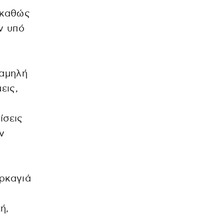
 καθώς
ν υπό
χαμηλή
εις,
ίσεις
ν
υρκαγιά
ή,