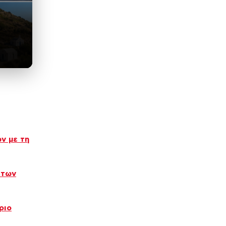
ν με τη
 των
ριο