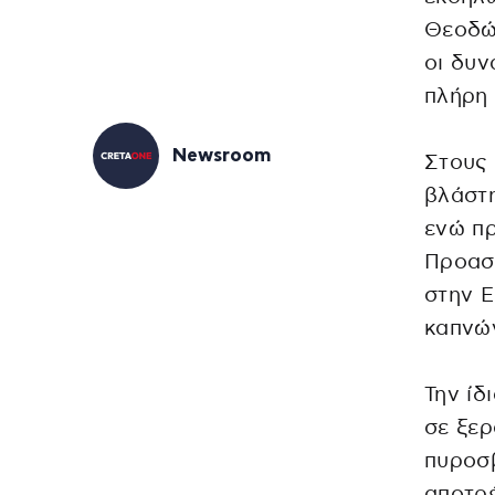
Θεοδώ
οι δυν
πλήρη 
Newsroom
Στους
βλάστη
ενώ π
Προασ
στην 
καπνώ
Την ίδ
σε ξερ
πυροσβ
αποτρέ