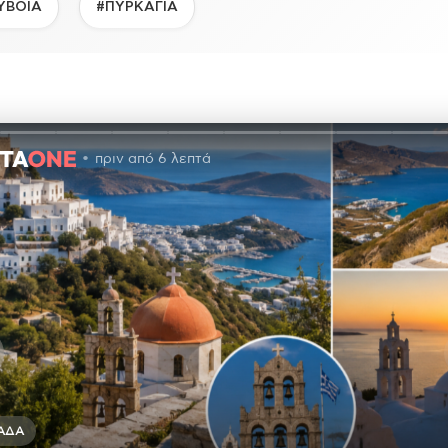
ΥΒΟΙΑ
#ΠΥΡΚΑΓΙΑ
πριν από 6 λεπτά
ΆΔΑ