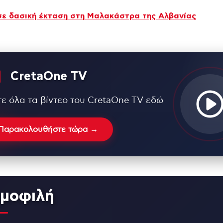
σε δασική έκταση στη Μαλακάστρα της Αλβανίας
CretaOne TV
τε όλα τα βίντεο του CretaOne TV εδώ
Παρακολουθήστε τώρα →
μοφιλή