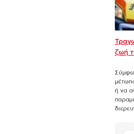
Τραγω
ζωή 
Σύμφων
μέτωπα
ή να α
παραμέ
διερευ