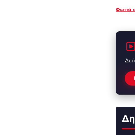
Φωτιά 
Δεί
Δη