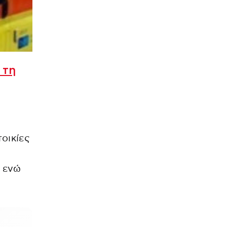
 τη
οικίες
 ενώ