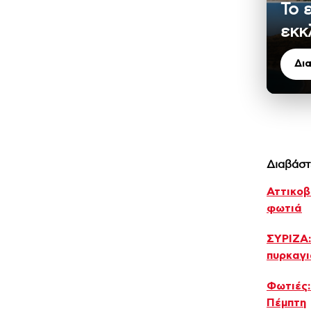
Το 
εκκ
Δι
Διαβάστ
Αττικοβ
φωτιά
ΣΥΡΙΖΑ:
πυρκαγ
Φωτιές:
Πέμπτη