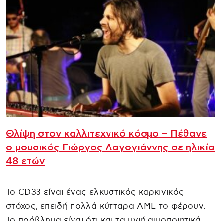
Θλίψη στον καλλιτεχνικό κόσμο – Πέθανε
ο μουσικός Γιώργος Λαγογιάννης σε ηλικία
48 ετών
Το CD33 είναι ένας ελκυστικός καρκινικός
στόχος, επειδή πολλά κύτταρα AML το φέρουν.
Το πρόβλημα είναι ότι και τα υγιή αιμοποιητικά