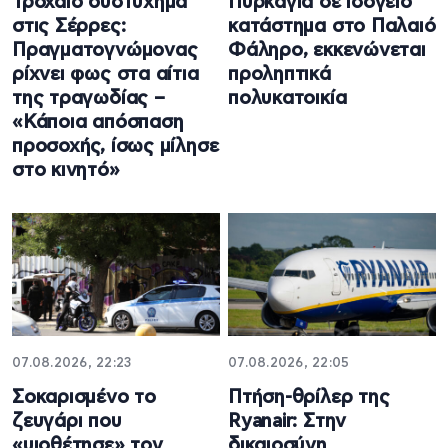
Τροχαίο δυστύχημα
Πυρκαγιά σε ισόγειο
στις Σέρρες:
κατάστημα στο Παλαιό
Πραγματογνώμονας
Φάληρο, εκκενώνεται
ρίχνει φως στα αίτια
προληπτικά
της τραγωδίας –
πολυκατοικία
«Κάποια απόσπαση
προσοχής, ίσως μίλησε
στο κινητό»
07.08.2026, 22:23
07.08.2026, 22:05
Σοκαρισμένο το
Πτήση-θρίλερ της
ζευγάρι που
Ryanair: Στην
«υιοθέτησε» τον
δικαιοσύνη