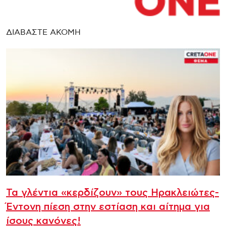
ΔΙΑΒΑΣΤΕ ΑΚΟΜΗ
Τα γλέντια «κερδίζουν» τους Ηρακλειώτες-
Έντονη πίεση στην εστίαση και αίτημα για
ίσους κανόνες!