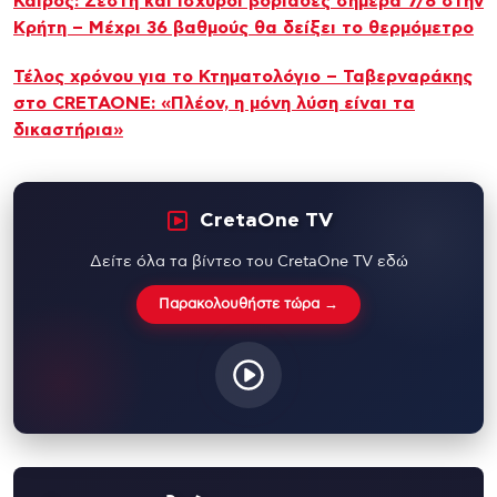
Καιρός: Ζέστη και ισχυροί βοριάδες σήμερα 7/8 στην
Κρήτη – Μέχρι 36 βαθμούς θα δείξει το θερμόμετρο
Τέλος χρόνου για το Κτηματολόγιο – Ταβερναράκης
στο CRETAONE: «Πλέον, η μόνη λύση είναι τα
δικαστήρια»
CretaOne TV
Δείτε όλα τα βίντεο του CretaOne TV εδώ
Παρακολουθήστε τώρα →