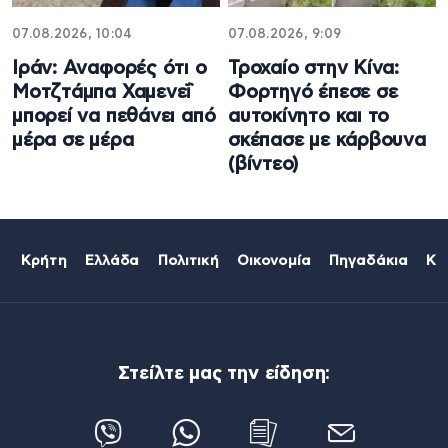
07.08.2026, 10:04
07.08.2026, 9:09
Ιράν: Αναφορές ότι ο
Τροχαίο στην Κίνα:
Μοτζτάμπα Χαμενεΐ
Φορτηγό έπεσε σε
μπορεί να πεθάνει από
αυτοκίνητο και το
μέρα σε μέρα
σκέπασε με κάρβουνα
(βίντεο)
Κρήτη
Ελλάδα
Πολιτική
Οικονομία
Πηγαδάκια
Κό
Στείλτε μας την είδηση: