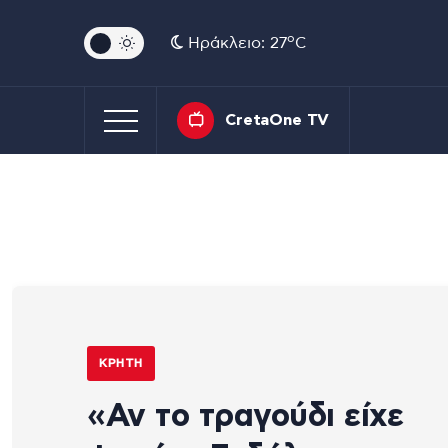
o
Ηράκλειο: 27
C
CretaOne TV
ΚΡΉΤΗ
«Αν το τραγούδι είχε