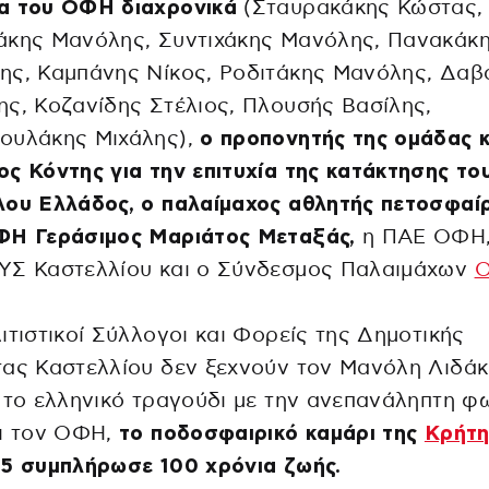
α του ΟΦΗ διαχρονικά
(Σταυρακάκης Κώστας,
άκης Μανόλης, Συντιχάκης Μανόλης, Πανακάκ
ης, Καμπάνης Νίκος, Ροδιτάκης Μανόλης, Δαβ
ς, Κοζανίδης Στέλιος, Πλουσής Βασίλης,
ουλάκης Μιχάλης),
ο προπονητής της ομάδας κ
ς Κόντης για την επιτυχία της κατάκτησης το
λου Ελλάδος, ο παλαίμαχος αθλητής πετοσφαί
ΦΗ Γεράσιμος Μαριάτος Μεταξάς,
η ΠΑΕ ΟΦΗ,
ΥΣ Καστελλίου και ο Σύνδεσμος Παλαιμάχων
ιτιστικοί Σύλλογοι και Φορείς της Δημοτικής
ας Καστελλίου δεν ξεχνούν τον Μανόλη Λιδάκ
 το ελληνικό τραγούδι με την ανεπανάληπτη φ
αι τον ΟΦΗ,
το ποδοσφαιρικό καμάρι της
Κρήτη
25 συμπλήρωσε 100 χρόνια ζωής.