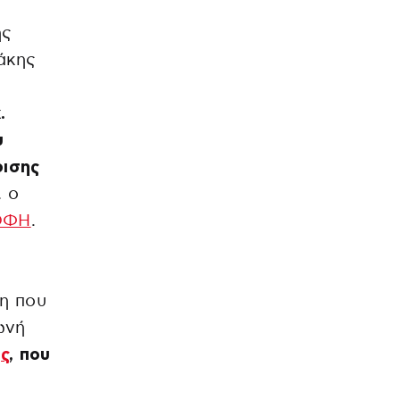
ης
άκης
.
υ
ρισης
 ο
ΟΦΗ
.
η που
ωνή
ς
, που