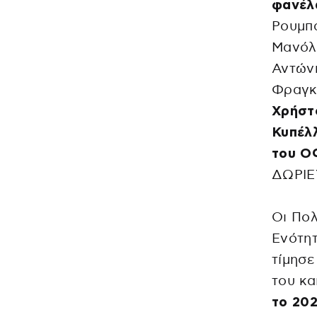
φανέλ
Ρουμπ
Μανόλ
Αντώνη
Φραγκ
Χρήστο
Κυπέλ
του Ο
ΔΩΡΙΕ
Οι Πολ
Ενότητ
τίμησε
του κ
το 20