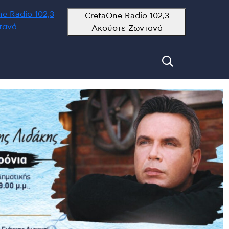
e Radio 102,3
CretaOne Radio 102,3
τανά
Ακούστε Ζωντανά