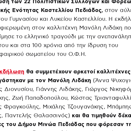
ωση των 22 Πολιτιστικών Συλλόγων και Φορέω
ικής Ενότητας Καστελλίου Πεδιάδος,
στον αύλ
ου Γυμνασίου και Λυκείου Καστελλίου. Η εκδή
αφιερωμένη στον καλλιτέχνη Μανόλη Λιδάκη π
ίμησε το ελληνικό τραγούδι με την ανεπανάλη
ου και στα 100 χρόνια από την ίδρυση του
αιρικού σωματείου του Ο.Φ.Η.
κδήλωση
θα συμμετέχουν αρκετοί καλλιτέχνες
γάστηκαν με τον Μανόλη Λιδάκη
(Άννα Ψυχογι
ς Διονυσίου, Γιάννης Λιδάκης, Γιώργος Νικηφ
κης, Ζωή Παπαδοπούλου, Κώστας Τριανταφυλλί
ς Φραγκούλης, Μιχάλης Τζουγανάκης, Μπάμπη
ς, Παντελής Θαλασσινός)
και θα τιμηθούν δέκα
ες του Δήμου Μινώα Πεδιάδας που φόρεσαν τ