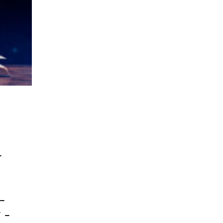
–
–
–
 –