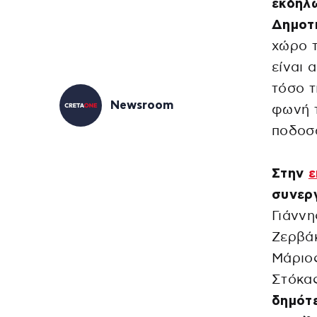
εκδήλ
Δημοτ
χώρο τ
είναι 
τόσο τ
Newsroom
φωνή τ
ποδοσφ
Στην
ε
συνερ
Γιάννη
Ζερβά
Μάριο
Στόκα
δημότ