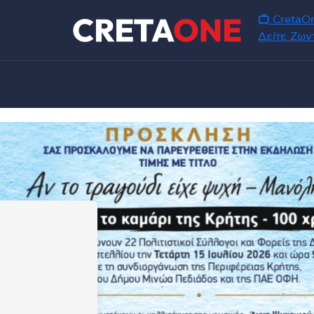
CretaOn
Δείτε Ζων