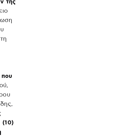
ν της
ειο
λωση
ου
πτη
 που
ού,
όρου
δης,
ς
 (10)
η