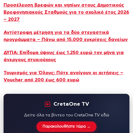
Προσέλευση βρεφών και νηπίων στους Δημοτικούς
Βρεφονηπιακούς Σταθμούς για το σχολικό έτος 2026
– 2027
Αντίστροφη μέτρηση για τα δύο στεγαστικά
προγράμματα – Πάνω από 15.000 εγκρίσεις δανείων
ΔΥΠΑ: Επίδομα ύψους έως 1.250 ευρώ τον μήνα για
άνεργους πτυχιούχους
Τουρισμός για Όλους: Πότε ανοίγουν οι αιτήσεις –
Voucher από 200 έως 600 ευρώ
CretaOne TV
Δείτε όλα τα βίντεο του CretaOne TV εδώ
Παρακολουθήστε τώρα →