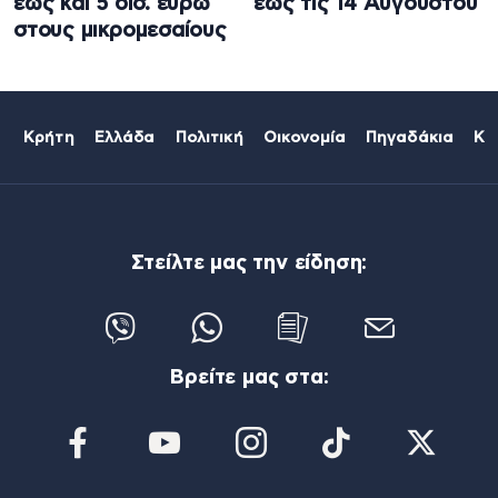
έως και 5 δισ. ευρώ
έως τις 14 Αυγούστου
στους μικρομεσαίους
Κρήτη
Ελλάδα
Πολιτική
Οικονομία
Πηγαδάκια
Κό
Στείλτε μας την είδηση:
Βρείτε μας στα: