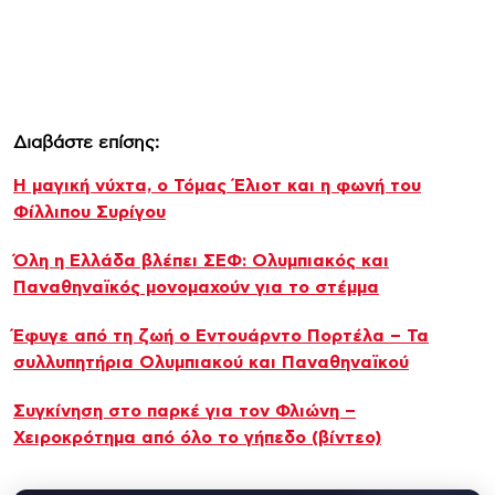
Διαβάστε επίσης:
Η μαγική νύχτα, ο Τόμας Έλιοτ και η φωνή του
Φίλλιπου Συρίγου
Όλη η Ελλάδα βλέπει ΣΕΦ: Ολυμπιακός και
Παναθηναϊκός μονομαχούν για το στέμμα
Έφυγε από τη ζωή ο Εντουάρντο Πορτέλα – Τα
συλλυπητήρια Ολυμπιακού και Παναθηναϊκού
Συγκίνηση στο παρκέ για τον Φλιώνη –
Χειροκρότημα από όλο το γήπεδο (βίντεο)