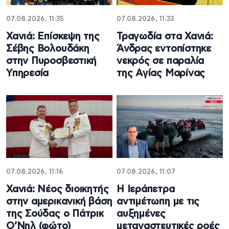
07.08.2026, 11:35
07.08.2026, 11:33
Χανιά: Επίσκεψη της
Τραγωδία στα Χανιά:
Σέβης Βολουδάκη
Άνδρας εντοπίστηκε
στην Πυροσβεστική
νεκρός σε παραλία
Υπηρεσία
της Αγίας Μαρίνας
07.08.2026, 11:16
07.08.2026, 11:07
Χανιά: Νέος διοικητής
Η Ιεράπετρα
στην αμερικανική βάση
αντιμέτωπη με τις
της Σούδας ο Πάτρικ
αυξημένες
Ο’Νηλ (φώτο)
μεταναστευτικές ροές