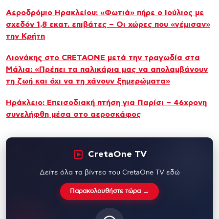
Αεροδρόμιο Ηρακλείου: «Φωτιά» πήρε ο Ιούλιος με
σχεδόν 1,8 εκατ. επιβάτες – Οι χώρες που «γέμισαν»
την Κρήτη
Λιονάκης στο CRETAONE μετά την τραγωδία στα
Μάλια: «Πρέπει τα παλικάρια μας να απολαμβάνουν
τη ζωή και όχι να τη χάνουν ξημερώματα»
Ηράκλειο: Επεισοδιακή πτήση για Παρίσι – 46χρονη
συνελήφθη μέσα στο αεροσκάφος
CretaOne TV
Δείτε όλα τα βίντεο του CretaOne TV εδώ
Παρακολουθήστε τώρα →