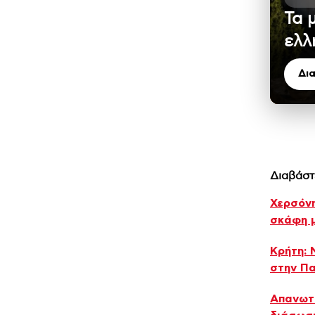
Τα 
ελλ
Δι
Διαβάστ
Χερσόν
σκάφη μ
Κρήτη: 
στην Π
Απανωτέ