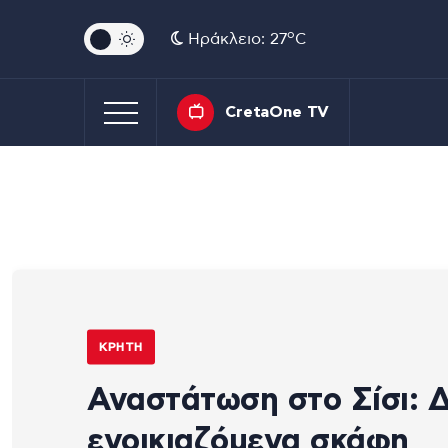
o
Ηράκλειο: 27
C
CretaOne TV
ΚΡΉΤΗ
Αναστάτωση στο Σίσι: 
ενοικιαζόμενα σκάφη