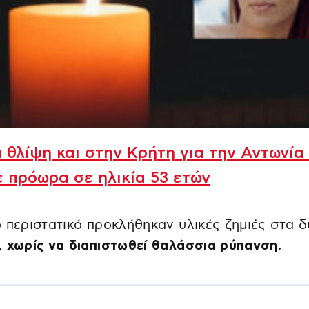
 θλίψη και στην Κρήτη για την Αντωνία
 πρόωρα σε ηλικία 53 ετών
 περιστατικό προκλήθηκαν υλικές ζημιές στα 
,
χωρίς να διαπιστωθεί θαλάσσια ρύπανση.