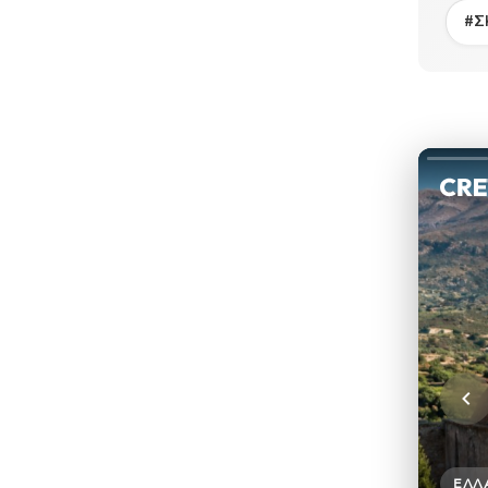
#Σ
ΕΛΛ