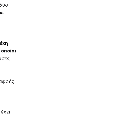
 δύο
με
έχη
 οποίοι
ουσες
αφρές
έχει