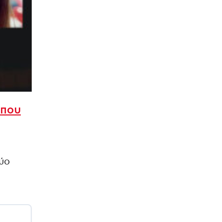
 που
δύο