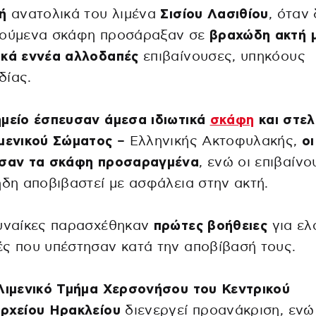
ή
ανατολικά του λιμένα
Σισίου Λασιθίου
, όταν
θούμενα σκάφη προσάραξαν σε
βραχώδη ακτή 
ικά εννέα αλλοδαπές
επιβαίνουσες, υπηκόους
δίας.
μείο έσπευσαν άμεσα ιδιωτικά
σκάφη
και στελ
μενικού Σώματος
– Ελληνικής Ακτοφυλακής,
οι
ισαν τα σκάφη προσαραγμένα
, ενώ οι επιβαίν
ήδη αποβιβαστεί με ασφάλεια στην ακτή.
γυναίκες παρασχέθηκαν
πρώτες βοήθειες
για ελ
ς που υπέστησαν κατά την αποβίβασή τους.
Λιμενικό Τμήμα Χερσονήσου του Κεντρικού
αρχείου Ηρακλείου
διενεργεί προανάκριση, ενώ 