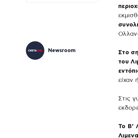
περιοχ
εκμισ
συνολ
Ολλαν
Newsroom
Στο ση
του Λι
εντόπ
είχαν 
Στις 
εκδορέ
Το Β’ 
Λιμεν