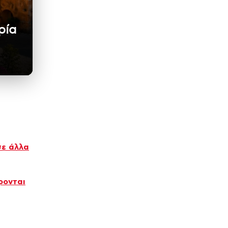
ρία
σε άλλα
ρονται