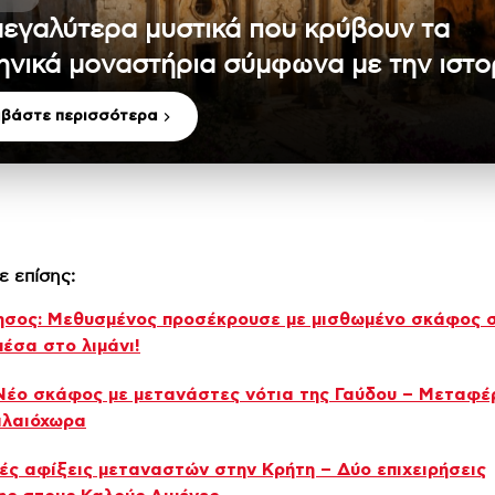
μεγαλύτερα μυστικά που κρύβουν τα
ηνικά μοναστήρια σύμφωνα με την ιστο
αβάστε περισσότερα
ε επίσης:
ησος: Μεθυσμένος προσέκρουσε με μισθωμένο σκάφος 
έσα στο λιμάνι!
Νέο σκάφος με μετανάστες νότια της Γαύδου – Μεταφέ
αλαιόχωρα
ς αφίξεις μεταναστών στην Κρήτη – Δύο επιχειρήσεις