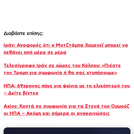
Διαβάστε επίσης:
Ιράν: Αναφορές ότι ο Μοτζτάμπα Χαμενεΐ μπορεί να
πεθάνει από μέρα σε μέρα
Τελεσίγραφο Ιράν σε χώρες του Κόλπου: «Πιέστε
τον Τραμπ για συμφωνία ή θα σας χτυπήσουμε»
ΗΠΑ: 69χρονος πήγε για ψώνια με το ελικόπτερό του
– Δείτε βίντεο
Axios: Κοντά σε συμφωνία για τα Στενά του Ορμούζ
οι ΗΠΑ – Ακόμη και σήμερα οι ανακοινώσεις