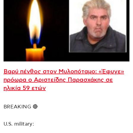
Βαρύ πένθος στον Μυλοπόταμο: «Έφυγε»
πρόωρα ο Αριστείδης Παρασχάκης σε
ηλικία 59 ετών
BREAKING 🔴
U.S. military: