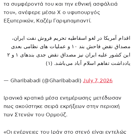
τα συμφέροντά του και την εθνική ασφάλειά
του», ανέφερε μέσω X ο υφυπουργός
Εξωτερικών, Καζέμ Γαριμπαμπαντί.
اقدام آمریکا در لغو اسقاطیه تحریم فروش نفت ایران،
مصداق نقض فاحش بند ۱۰ و عملیات های نظامی بعدی
این کشور علیه ایران نیز مصداق نقض جدی بندهای ۱ و ۲
یادداشت تفاهم اسلام آباد می‌باشد. (۱)
— Gharibabadi (@Gharibabadi)
July 7, 2026
Ιρανικά κρατικά μέσα ενημέρωσης μετέδωσαν
πως ακούστηκε σειρά εκρήξεων στην περιοχή
των Στενών του Ορμούζ.
«Οι ενέργειες του Ιράν στο στενό είναι εντελώς