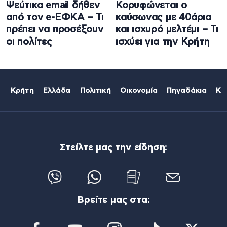
Ψεύτικα email δήθεν
Κορυφώνεται ο
από τον e-ΕΦΚΑ – Τι
καύσωνας με 40άρια
πρέπει να προσέξουν
και ισχυρό μελτέμι – Τι
οι πολίτες
ισχύει για την Κρήτη
Κρήτη
Ελλάδα
Πολιτική
Οικονομία
Πηγαδάκια
Κό
Στείλτε μας την είδηση:
Βρείτε μας στα: