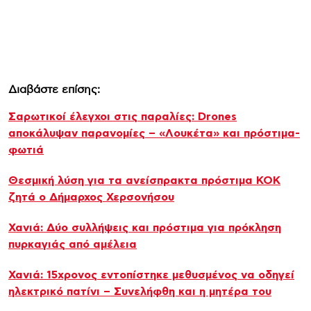
Διαβάστε επίσης:
Σαρωτικοί έλεγχοι στις παραλίες: Drones
αποκάλυψαν παρανομίες – «Λουκέτα» και πρόστιμα-
φωτιά
Θεσμική λύση για τα ανείσπρακτα πρόστιμα ΚΟΚ
ζητά ο Δήμαρχος Χερσονήσου
Χανιά: Δύο συλλήψεις και πρόστιμα για πρόκληση
πυρκαγιάς από αμέλεια
Χανιά: 15χρονος εντοπίστηκε μεθυσμένος να οδηγεί
ηλεκτρικό πατίνι – Συνελήφθη και η μητέρα του