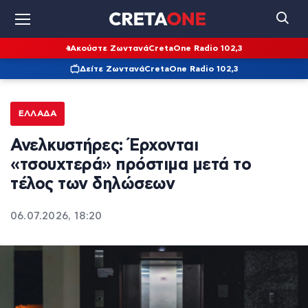
Ακούστε Ζωντανά
CretaOne Radio 102,3
Δείτε Ζωντανά
CretaOne Radio 102,3
ΕΛΛΆΔΑ
Ανελκυστήρες: Έρχονται
«τσουχτερά» πρόστιμα μετά το
τέλος των δηλώσεων
06.07.2026, 18:20