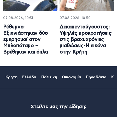
07.08.2026, 10:51
07.08.2026, 10:50
Ρέθυμνο:
Δεκαπενταύγουστος:
Εξιχνιάστηκαν δύο
Υψηλές προκρατήσεις
εμπρησμοί στον
στις βραχυχρόνιες
Μυλοπόταμο –
μισθώσεις-Η εικόνα
Βρέθηκαν και όπλα
στην Κρήτη
Κρήτη
Ελλάδα
Πολιτική
Οικονομία
Πηγαδάκια
Κό
Στείλτε μας την είδηση: