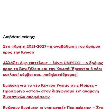
Διαβάστε επίσης:
Στο «Κρήτη 2021-2027» η αναβάθμιση του δρόμου
προς την Κνωσό
Αλλάζει όψη επιτέλους – λόγω UNESCO – ο δρόμος
προς το Βενιζέλειο και την Κνωσό: Έρχονται 3 νέοι
κυκλικοί κόμβοι και…ποδηλατόδρομος!
Εμπλοκή για το νέο Κέντρο Υγείας στις Μοίρες –
Προσωρινό «στοπ» στον διαγωνισμό εν’ αναμονή
δικαστικών αποφάσεων
Ενώνουν δυνάμεις οι νησιωτικές Περιφέρειες – Στο