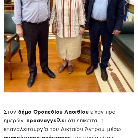
Στον
δήμο Οροπεδίου Λασιθίου
είχαν προ
ημερών,
προαναγγείλει
ότι επίκειται η
επαναλειτουργία του Δικταίου Άντρου, μέσω
ανακοίνωσης-απάντησης
την οποία είχαν