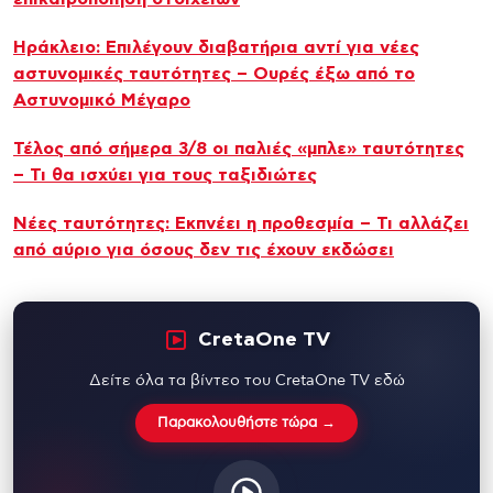
Ηράκλειο: Επιλέγουν διαβατήρια αντί για νέες
αστυνομικές ταυτότητες – Ουρές έξω από το
Αστυνομικό Μέγαρο
Τέλος από σήμερα 3/8 οι παλιές «μπλε» ταυτότητες
– Τι θα ισχύει για τους ταξιδιώτες
Νέες ταυτότητες: Εκπνέει η προθεσμία – Τι αλλάζει
από αύριο για όσους δεν τις έχουν εκδώσει
CretaOne TV
Δείτε όλα τα βίντεο του CretaOne TV εδώ
Παρακολουθήστε τώρα →