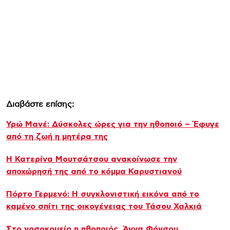
Διαβάστε επίσης:
Υρώ Μανέ: Δύσκολες ώρες για την ηθοποιό – Έφυγε
από τη ζωή η μητέρα της
Η Κατερίνα Μουτσάτσου ανακοίνωσε την
αποχώρησή της από το κόμμα Καρυστιανού
Πόρτο Γερμενό: Η συγκλονιστική εικόνα από το
καμένο σπίτι της οικογένειας του Τάσου Χαλκιά
Στο νοσοκομείο η ηθοποιός, Άννα Φόνσου