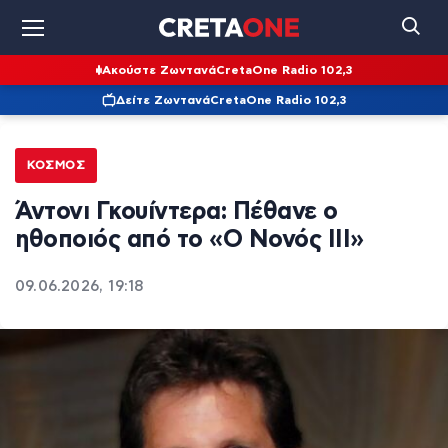
Ακούστε Ζωντανά
CretaOne Radio 102,3
Δείτε Ζωντανά
CretaOne Radio 102,3
ΚΌΣΜΟΣ
Άντονι Γκουίντερα: Πέθανε ο
ηθοποιός από το «Ο Νονός III»
09.06.2026, 19:18