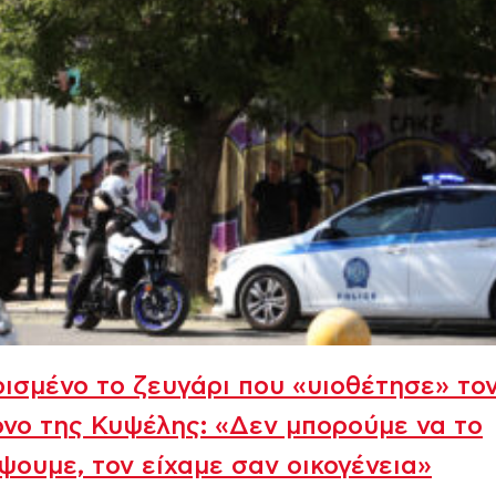
ισμένο το ζευγάρι που «υιοθέτησε» το
νο της Κυψέλης: «Δεν μπορούμε να το
ψουμε, τον είχαμε σαν οικογένεια»