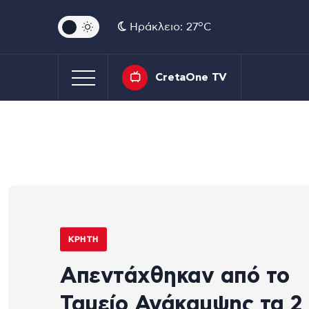
o
Ηράκλειο: 27
C
CretaOne TV
ΚΡΉΤΗ
Απεντάχθηκαν από το
Ταμείο Ανάκαμψης τα 2