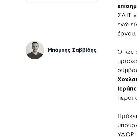
επίση
ΣΔΙΤ γ
ενώ εί
έργου.
Μπάμπης Σαββίδης
Όπως έ
προσεχ
σύμβασ
Χοχλακ
Ιεράπε
πέρσι 
Πρόκει
υπουρ
ΥΔΩΡ 2