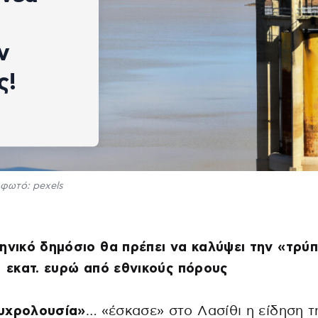
ν
ς!
φωτό: pexels
ηνικό δημόσιο θα πρέπει να καλύψει την «τρύ
 εκατ. ευρώ από εθνικούς πόρους
υχρολουσία»
… «έσκασε» στο Λασίθι η είδηση τ