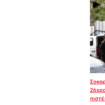
Σοκαρ
26χρο
πιστέ