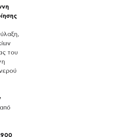
ννη
οίησης
Φύλαξη,
κίων
ας του
νη
 νερού
ν
 από
.900