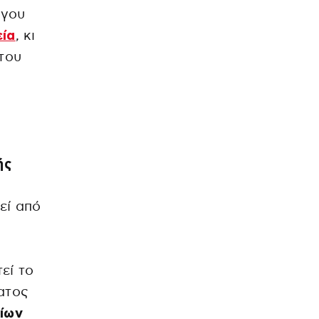
ργου
εία
, κι
του
ής
εί από
εί το
ατος
ίων