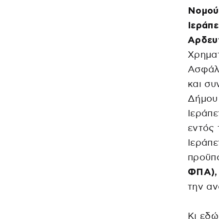
Νομού
Ιεράπ
Αρδευ
Χρηματ
Ασφάλι
και συ
Δήμου 
Ιεράπε
εντός
Ιεράπε
προϋπ
ΦΠΑ),
την αν
Κι εδώ