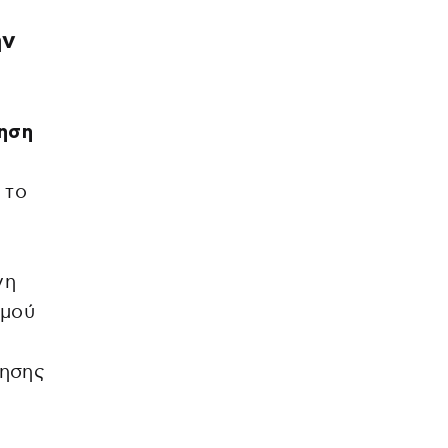
ην
ηση
 το
νη
ομού
ίησης