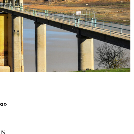
πα»
ης