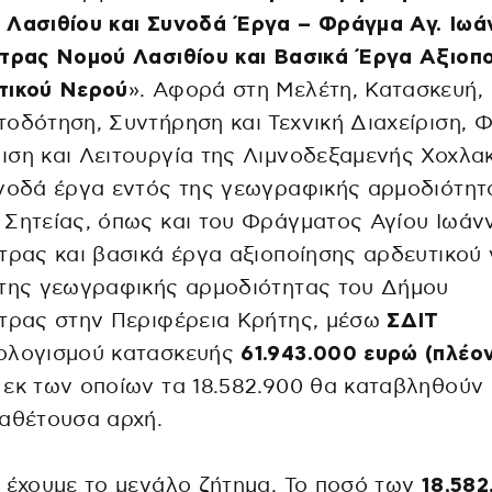
 Λασιθίου και Συνοδά Έργα – Φράγμα Αγ. Ιωά
ετρας Νομού Λασιθίου και Βασικά Έργα Αξιοπ
τικού Νερού
». Αφορά στη Μελέτη, Κατασκευή,
οδότηση, Συντήρηση και Τεχνική Διαχείριση, 
ση και Λειτουργία της Λιμνοδεξαμενής Χοχλα
νοδά έργα εντός της γεωγραφικής αρμοδιότητ
Σητείας, όπως και του Φράγματος Αγίου Ιωάν
τρας και βασικά έργα αξιοποίησης αρδευτικού
 της γεωγραφικής αρμοδιότητας του Δήμου
τρας στην Περιφέρεια Κρήτης, μέσω
ΣΔΙΤ
ολογισμού κατασκευής
61.943.000 ευρώ (πλέο
εκ των οποίων τα 18.582.900 θα καταβληθούν
αθέτουσα αρχή.
 έχουμε το μεγάλο ζήτημα. Το ποσό των
18,582