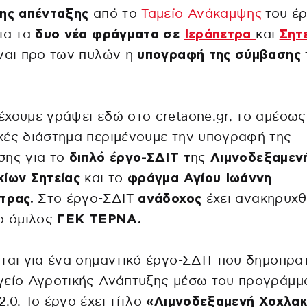
μης απένταξης
από το
Ταμείο Ανάκαμψης
του έ
ια τα
δυο νέα φράγματα σε
Ιεράπετρα
και
Σητ
ναι προ των πυλών η
υπογραφή της σύμβασης
χουμε γράψει εδώ στο cretaone.gr, το αμέσως
ές διάστημα περιμένουμε την υπογραφή της
ης για το
διπλό έργο-ΣΔΙΤ τ
ης
Λιμνοδεξαμεν
ίων Σητείας
και το
φράγμα Αγίου Ιωάννη
τρας.
Στο έργο-ΣΔΙΤ
ανάδοχος
έχει ανακηρυχθ
ο όμιλος
ΓΕΚ ΤΕΡΝΑ.
ται για ένα σημαντικό έργο-ΣΔΙΤ που δημοπρατ
γείο Αγροτικής Ανάπτυξης μέσω του προγράμμ
.0. Το έργο έχει τίτλο
«Λιμνοδεξαμενή Χοχλακ