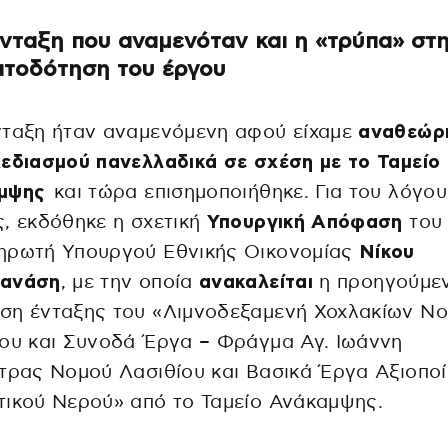
νταξη που αναμενόταν και η «τρύπα» στ
τοδότηση του έργου
νταξη ήταν αναμενόμενη αφού είχαμε
αναθεώρ
εδιασμού πανελλαδικά σε σχέση με το Ταμείο
μψης
και τώρα επισημοποιήθηκε. Για του λόγου
, εκδόθηκε η σχετική
Υπουργική Απόφαση
του
ηρωτή Υπουργού Εθνικής Οικονομίας
Νίκου
ανάση
, με την οποία
ανακαλείται
η προηγούμε
ση ένταξης του «Λιμνοδεξαμενή Χοχλακίων Ν
ου και Συνοδά Έργα – Φράγμα Αγ. Ιωάννη
τρας Νομού Λασιθίου και Βασικά Έργα Αξιοπο
ικού Νερού» από το Ταμείο Ανάκαμψης.