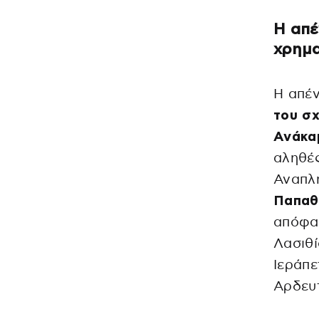
Η απέ
χρημα
Η απέ
του σχ
Ανάκα
αληθές
Αναπλ
Παπαθ
απόφα
Λασιθί
Ιεράπε
Αρδευτ