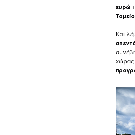
ευρώ
π
Ταμεί
Και λέ
απεντ
συνέβη
χώρας
προγρ