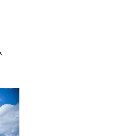
ο
ς
ς