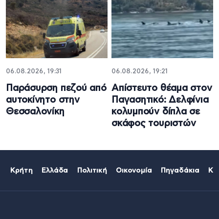
06.08.2026, 19:31
06.08.2026, 19:21
Παράσυρση πεζού από
Απίστευτο θέαμα στον
αυτοκίνητο στην
Παγασητικό: Δελφίνια
Θεσσαλονίκη
κολυμπούν δίπλα σε
σκάφος τουριστών
Κρήτη
Ελλάδα
Πολιτική
Οικονομία
Πηγαδάκια
Κό