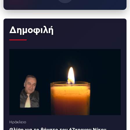
Δημοφιλή
Ηράκλειο
Θλίψη για το θάνατο του 67χρονου Νίκου