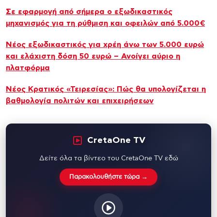
Σε εφαρμογή από σήμερα ο εξωδικαστικός
μηχανισμός για τη ρύθμιση και οφειλών από 5.000€
Νέος εξωδικαστικός για χρέη άνω των 5.000 ευρώ
και ελάχιστη δόση 50 ευρώ – Ανοίγει αύριο η
πλατφόρμα
Νέος Κρατικός «Τειρεσίας»: Πώς θα υπολογίζεται η
βαθμολογία πολιτών και επιχειρήσεων
CretaOne TV
Δείτε όλα τα βίντεο του CretaOne TV εδώ
Παρακολουθήστε τώρα →