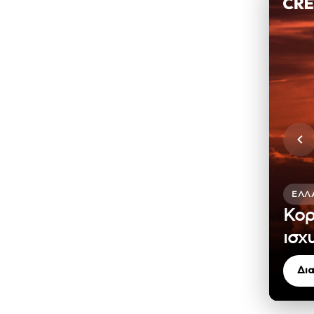
ΕΛΛ
Κορ
ισχ
Δι