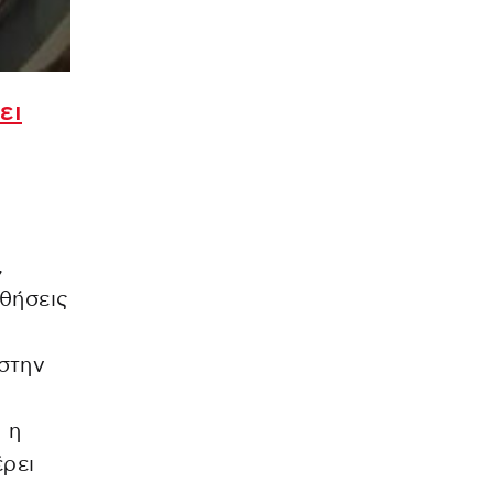
ει
,
αθήσεις
στην
 η
έρει