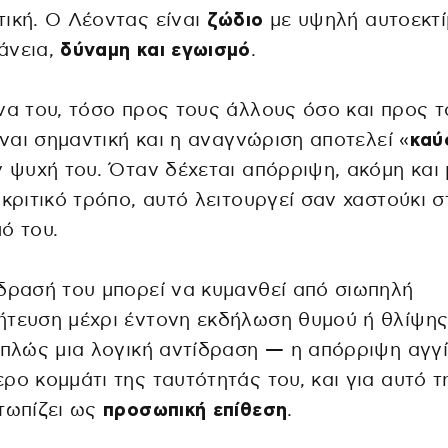
ική. Ο Λέοντας είναι
ζώδιο
με υψηλή αυτοεκτί
άνεια,
δύναμη και εγωισμό
.
να του, τόσο προς τους άλλους όσο και προς τ
είναι σημαντική και η αναγνώριση αποτελεί «
καύ
ν ψυχή του. Όταν δέχεται απόρριψη, ακόμη και 
ακριτικό τρόπο, αυτό λειτουργεί σαν χαστούκι 
ό του.
δρασή του μπορεί να κυμανθεί από σιωπηλή
τευση μέχρι έντονη εκδήλωση θυμού ή θλίψης
απλώς μια λογική αντίδραση — η απόρριψη αγγί
ρο κομμάτι της ταυτότητάς του, και για αυτό τ
τωπίζει ως
προσωπική επίθεση
.