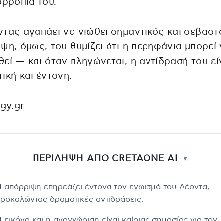
ορροπία του.
τας αγαπάει να νιώθει σημαντικός και σεβαστ
ψη, όμως, του θυμίζει ότι η περηφάνια μπορεί
εί — και όταν πληγώνεται, η αντίδρασή του εί
ική και έντονη.
ogy.gr
ΠΕΡΙΛΗΨΗ ΑΠΟ CRETAONE AI
▼
Η απόρριψη επηρεάζει έντονα τον εγωισμό του Λέοντα,
προκαλώντας δραματικές αντιδράσεις.
 εικόνα και η αναγνώριση είναι καίριας σημασίας για τον