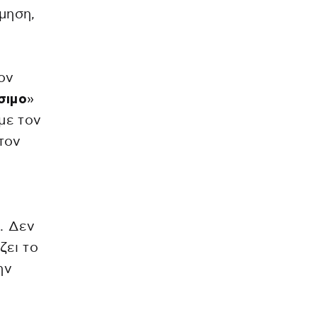
μηση,
ον
σιμο
»
με τον
στον
. Δεν
ζει το
ην