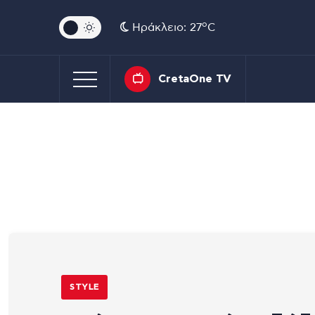
o
Ηράκλειο: 27
C
CretaOne TV
STYLE