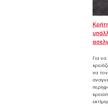
Κρήτη
υπάλλ
ασελγ
Για να
χρειάζ
να τον
αναγνώ
περηφά
χρειασ
εκτίμη