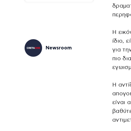
δραματ
περηφ
Η εικό
ίδιο, 
Newsroom
για τη
πιο δι
εγωισμ
Η αντί
απογοή
είναι 
βαθύτε
αντιμε