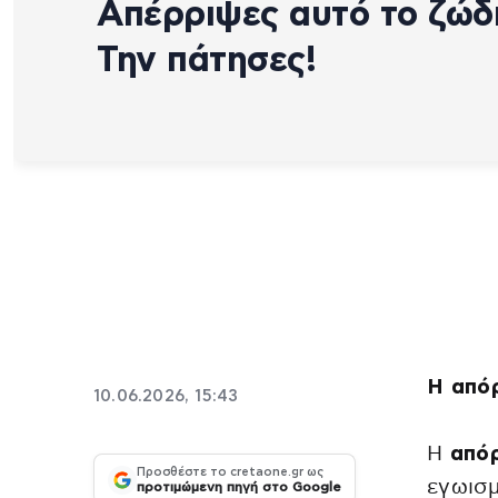
Απέρριψες αυτό το ζώδι
Την πάτησες!
Η απόρ
10.06.2026, 15:43
Η
από
Προσθέστε το cretaone.gr ως
εγωισμ
προτιμώμενη πηγή στο Google