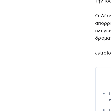
την ισ
Ο Λέον
απόρρι
πληγωθ
δραματ
astrol
Η