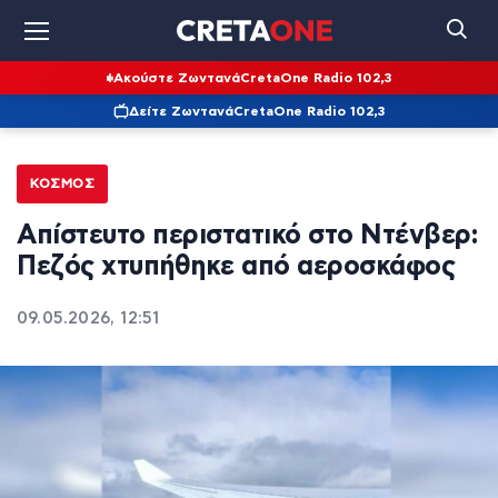
Ακούστε Ζωντανά
CretaOne Radio 102,3
Δείτε Ζωντανά
CretaOne Radio 102,3
ΚΌΣΜΟΣ
Απίστευτο περιστατικό στο Ντένβερ:
Πεζός χτυπήθηκε από αεροσκάφος
09.05.2026, 12:51