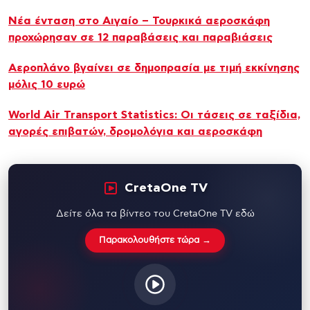
Νέα ένταση στο Αιγαίο – Τουρκικά αεροσκάφη
προχώρησαν σε 12 παραβάσεις και παραβιάσεις
Αεροπλάνο βγαίνει σε δημοπρασία με τιμή εκκίνησης
μόλις 10 ευρώ
World Air Transport Statistics: Οι τάσεις σε ταξίδια,
αγορές επιβατών, δρομολόγια και αεροσκάφη
CretaOne TV
Δείτε όλα τα βίντεο του CretaOne TV εδώ
Παρακολουθήστε τώρα →