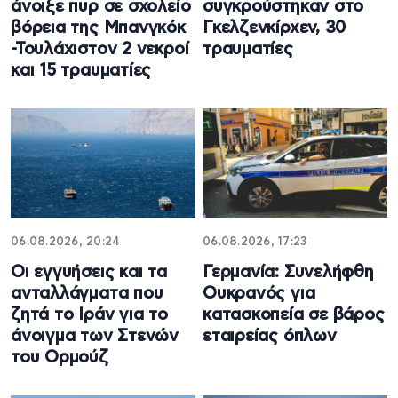
άνοιξε πυρ σε σχολείο
συγκρούστηκαν στο
βόρεια της Μπανγκόκ
Γκελζενκίρχεν, 30
-Τουλάχιστον 2 νεκροί
τραυματίες
και 15 τραυματίες
06.08.2026, 20:24
06.08.2026, 17:23
Οι εγγυήσεις και τα
Γερμανία: Συνελήφθη
ανταλλάγματα που
Ουκρανός για
ζητά το Ιράν για το
κατασκοπεία σε βάρος
άνοιγμα των Στενών
εταιρείας όπλων
του Ορμούζ