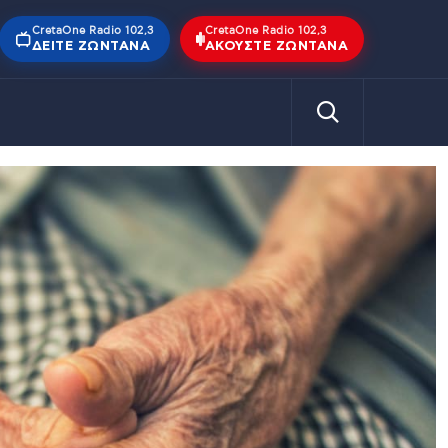
CretaOne Radio 102,3
CretaOne Radio 102,3
ΔΕΊΤΕ ΖΩΝΤΑΝΆ
ΑΚΟΎΣΤΕ ΖΩΝΤΑΝΆ