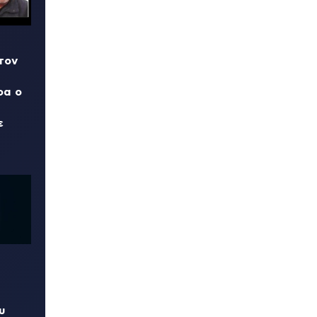
τον
ρα ο
ε
υ