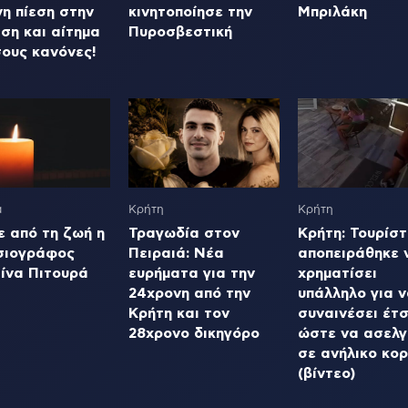
η πίεση στην
κινητοποίησε την
Μπριλάκη
ση και αίτημα
Πυροσβεστική
σους κανόνες!
α
Κρήτη
Κρήτη
ε από τη ζωή η
Τραγωδία στον
Κρήτη: Τουρίσ
σιογράφος
Πειραιά: Νέα
αποπειράθηκε 
τίνα Πιτουρά
ευρήματα για την
χρηματίσει
24χρονη από την
υπάλληλο για ν
Κρήτη και τον
συναινέσει έτσ
28χρονο δικηγόρο
ώστε να ασελγ
σε ανήλικο κορ
(βίντεο)