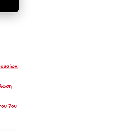
ουσίων:
ήλωση
του 7ου