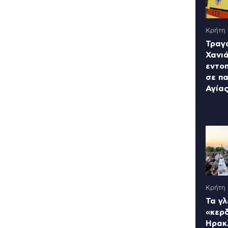
Κρήτη
Τραγ
Χανι
εντο
σε πα
Αγία
Κρήτη
Τα γλ
«κερ
Ηρακ