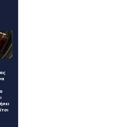
τας
να
α
ι
ήσει
ίτσι