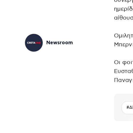
συνερ
ημερίδ
αίθου
Ομιλη
Newsroom
Μπερν
Οι φοι
Ευσταθ
Παναγ
#Δ