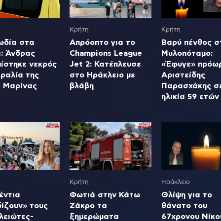
Κρήτη
Κρήτη
ωδία στα
Απρόοπτο για το
Βαρύ πένθος σ
ά: Άνδρας
Champions League
Μυλοπόταμο:
πίστηκε νεκρός
Jet 2: Κατέπλευσε
«Έφυγε» πρόω
ραλία της
στο Ηράκλειο με
Αριστείδης
ς Μαρίνας
βλάβη
Παρασχάκης σ
ηλικία 59 ετών
Κρήτη
Ηράκλειο
έντια
Φωτιά στην Κάτω
Θλίψη για το
δίζουν» τους
Ζάκρο τα
θάνατο του
λειώτες-
ξημερώματα
67χρονου Νίκο