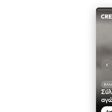
ΕΛΛ
Σύλ
αγώ
Δι