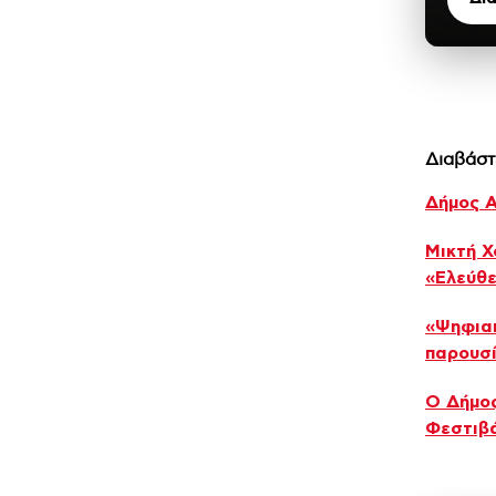
Διαβάστ
Δήμος Α
Μικτή Χ
«Ελεύθε
«Ψηφια
παρουσ
Ο Δήμος
Φεστιβά