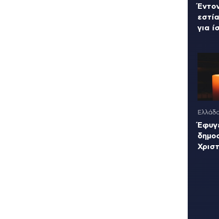
Έντον
εστία
για ί
Ελλάδ
Έφυγ
δημο
Χρισ