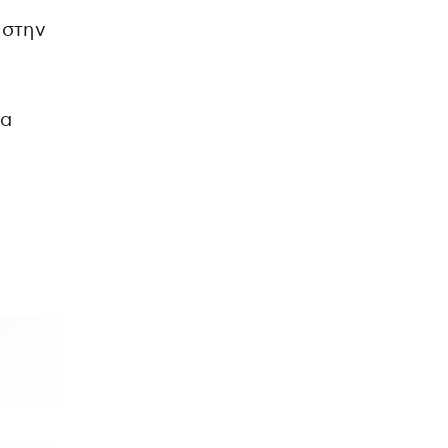
 στην
α