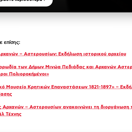
ε επίσης:
ρχανών – Αστερουσίων: Εκδήλωση ιστορικού αρχείου
ορωδία των Δήμων Μινώα Πεδιάδας και Αρχανών Αστερ
ροι Πολιοροκήμένοι»
κό Μουσείο Κρητικών Επαναστάσεων 1821-1897» – Εκδ
ίασης
 Αρχανών – Αστερουσίων ανακοινώνει τη διοργάνωση 
λ Τέχνης