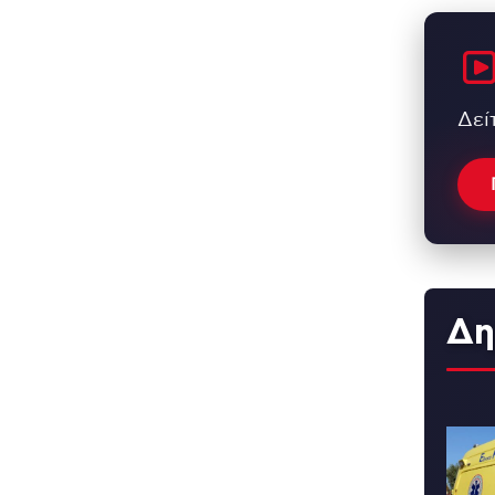
Δεί
Δη