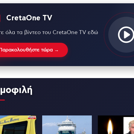
CretaOne TV
τε όλα τα βίντεο του CretaOne TV εδώ
Παρακολουθήστε τώρα →
μοφιλή