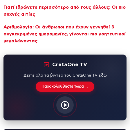
Γιατί ιδρώνετε περισσότερο από τους άλλους; Οι πιο
συχνές αιτίες
Αριθμολογία: Οι άνθρωποι που έχουν γεννηθεί 3
συγκεκριμένες ημερομηνίες, γίνονται πιο γοητευτικοί
μεγαλώνοντας
CretaOne TV
Δείτε όλα τα βίντεο του CretaOne TV εδώ
Παρακολουθήστε τώρα →