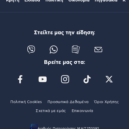
Κρήτη
Ελλάδα
Πολιτική
Οικονομία
Πηγαδάκια
Κό
Στείλτε μας την είδηση:
Βρείτε μας στα:
Πολιτική Cookies
Προσωπικά Δεδομένα
Όροι Χρήσης
Σχετικά με εμάς
Επικοινωνία
Αριθμός Πιστοποίησης Μ.Η.Τ.252092