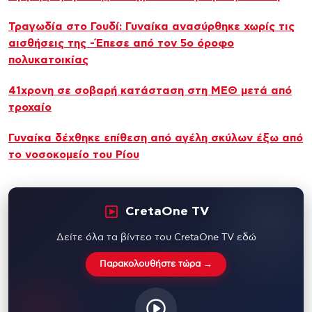
Τραγωδία στο Γουδί: Γυναίκα ανασύρθηκε χωρίς τις
αισθήσεις της -Έπεσε από τον 5ο όροφο
πολυκατοικίας
41χρονη σε σοβαρή κατάσταση στη ΜΕΘ μετά από
τροχαίο
Γυναίκα δέχθηκε επίθεση από αγέλη σκύλων έξω από
το νοσοκομείο του Ρίου
CretaOne TV
Δείτε όλα τα βίντεο του CretaOne TV εδώ
Παρακολουθήστε τώρα →