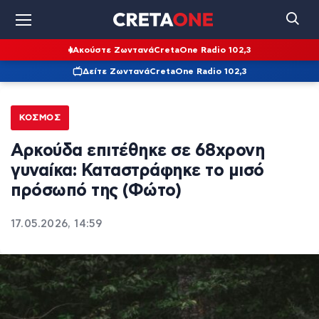
Ακούστε Ζωντανά
CretaOne Radio 102,3
Δείτε Ζωντανά
CretaOne Radio 102,3
ΚΌΣΜΟΣ
Αρκούδα επιτέθηκε σε 68χρονη
γυναίκα: Καταστράφηκε το μισό
πρόσωπό της (Φώτο)
17.05.2026, 14:59