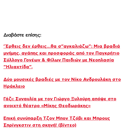
Διαβάστε επίσης:
’Έρθεις δεν έρθεις…θα σ”αγκαλιάζω”: Μια βραδιά
μνήμης, αγάπης και προσφοράς από τον Παγκρήτιο
Σύλλογο Γονέων & Φίλων Παιδιών με Νεοπλασία
“Ηλιαχτίδα”.
Δύο μουσικές βραδιές με τον Νίκο Ανδρουλάκη στο
Ηράκλειο
Γάζι: Συναυλία με τον Γιώργο Ξυλούρη απόψε στο
ανοιχτό θέατρο «Μίκης Θεοδωράκης»
Επική συνύπαρξη Τζον Μπον Τζόβι και Μπρους
Σπρίνγκστιν στη σκηνή! (βίντεο)