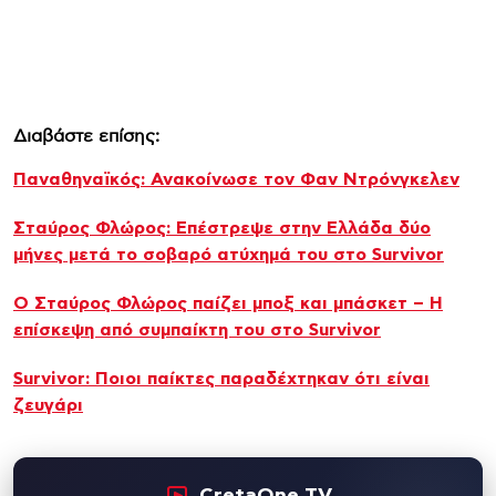
Διαβάστε επίσης:
Παναθηναϊκός: Ανακοίνωσε τον Φαν Ντρόνγκελεν
Σταύρος Φλώρος: Επέστρεψε στην Ελλάδα δύο
μήνες μετά το σοβαρό ατύχημά του στο Survivor
Ο Σταύρος Φλώρος παίζει μποξ και μπάσκετ – H
επίσκεψη από συμπαίκτη του στο Survivor
Survivor: Ποιοι παίκτες παραδέχτηκαν ότι είναι
ζευγάρι
CretaOne TV