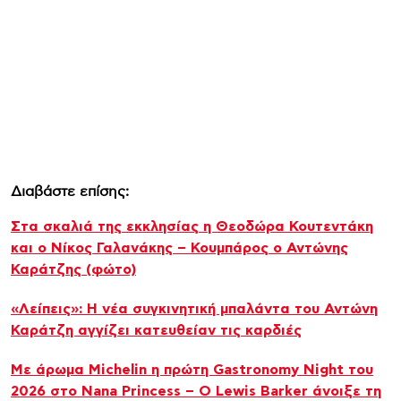
Διαβάστε επίσης:
Στα σκαλιά της εκκλησίας η Θεοδώρα Κουτεντάκη
και ο Νίκος Γαλανάκης – Κουμπάρος ο Αντώνης
Καράτζης (φώτο)
«Λείπεις»: Η νέα συγκινητική μπαλάντα του Αντώνη
Καράτζη αγγίζει κατευθείαν τις καρδιές
Με άρωμα Michelin η πρώτη Gastronomy Night του
2026 στο Nana Princess – Ο Lewis Barker άνοιξε τη