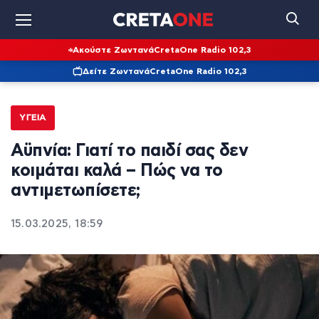
Ακούστε Ζωντανά
CretaOne Radio 102,3
Δείτε Ζωντανά
CretaOne Radio 102,3
ΥΓΕΊΑ
Αϋπνία: Γιατί το παιδί σας δεν
κοιμάται καλά – Πώς να το
αντιμετωπίσετε;
15.03.2025, 18:59