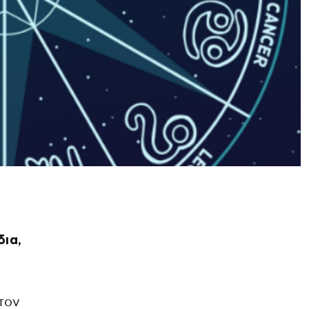
δια,
τον