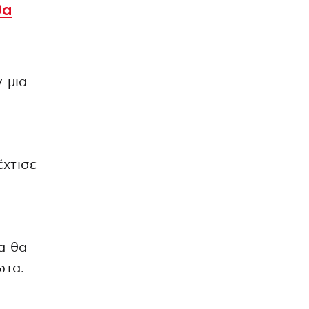
θα
 μια
έχτισε
α θα
ωτα.