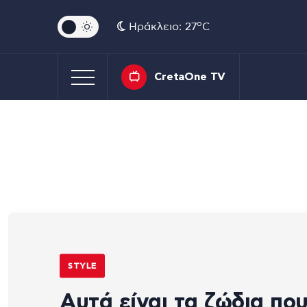
o
Ηράκλειο: 27
C
CretaOne TV
STYLE
Αυτά είναι τα ζώδια πο