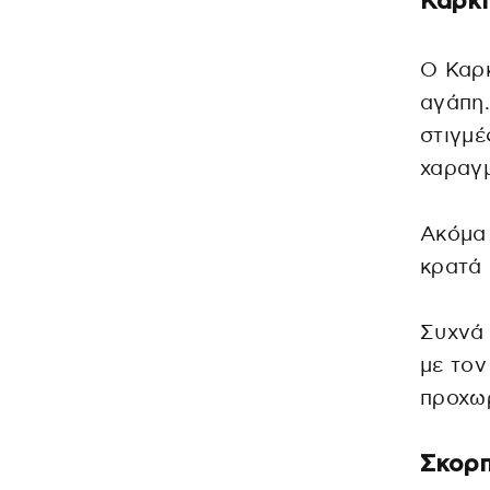
Καρκί
Ο Καρκ
αγάπη.
στιγμέ
χαραγμ
Ακόμα 
κρατά 
Συχνά 
με τον
προχω
Σκορπ