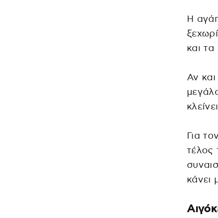
Η αγάπ
ξεχωρί
και τα
Αν και
μεγάλο
κλείνει
Για το
τέλος 
συναισ
κάνει 
Αιγό