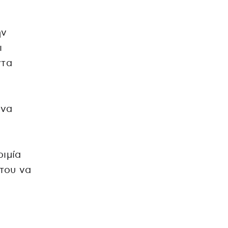
ην
ι
ντα
 να
ριμία
του να