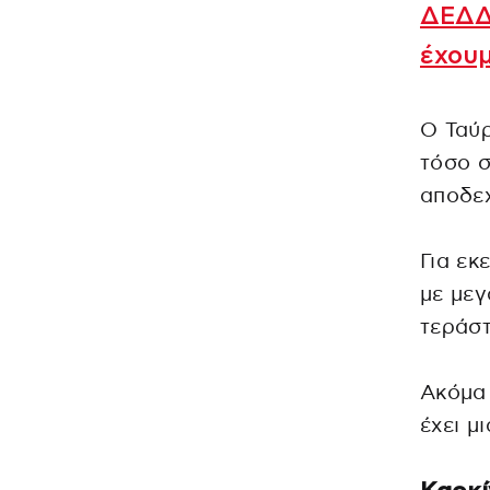
ΔΕΔΔΗ
έχουμ
Ο Ταύρ
τόσο σ
αποδεχ
Για εκ
με μεγ
τεράστ
Ακόμα 
έχει μ