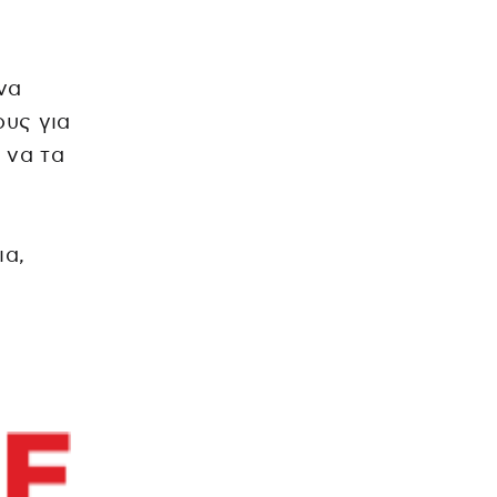
να
ους για
 να τα
ια,