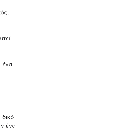
κός,
.
υτεί,
ο ένα
 δικό
υν ένα