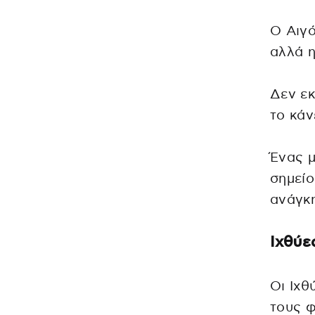
Ο Αιγό
αλλά η
Δεν εκ
το κάν
Ένας μ
σημείο
ανάγκη
Ιχθύε
Οι Ιχθ
τους φ