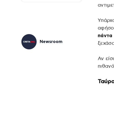
αντιμ
Υπάρχ
αφήσου
πάντα 
Newsroom
ξεχάσο
Αν είσ
πιθαν
Ταύρ