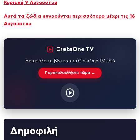
Κυριακή 9 Αυγούστου
Aυτά τα ζώδια ευνοούνται περισσότερο μέχρι τις 16
Αυγούστου
CretaOne TV
Δείτε όλα τα βίντεο του CretaOne TV εδώ
Παρακολουθήστε τώρα →
Δημοφιλή