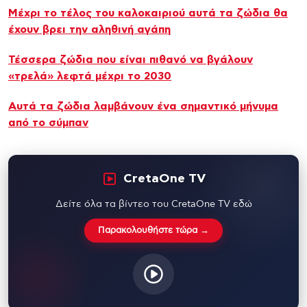
Μέχρι το τέλος του καλοκαιριού αυτά τα ζώδια θα
έχουν βρει την αληθινή αγάπη
Τέσσερα ζώδια που είναι πιθανό να βγάλουν
«τρελά» λεφτά μέχρι το 2030
Αυτά τα ζώδια λαμβάνουν ένα σημαντικό μήνυμα
από το σύμπαν
CretaOne TV
Δείτε όλα τα βίντεο του CretaOne TV εδώ
Παρακολουθήστε τώρα →