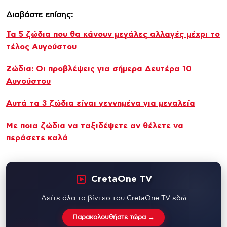
Διαβάστε επίσης:
Τα 5 ζώδια που θα κάνουν μεγάλες αλλαγές μέχρι το
τέλος Αυγούστου
Ζώδια: Οι προβλέψεις για σήμερα Δευτέρα 10
Αυγούστου
Αυτά τα 3 ζώδια είναι γεννημένα για μεγαλεία
Με ποια ζώδια να ταξιδέψετε αν θέλετε να
περάσετε καλά
CretaOne TV
Δείτε όλα τα βίντεο του CretaOne TV εδώ
Παρακολουθήστε τώρα →