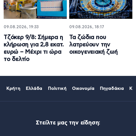
09.08.2026, 19:33
09.08.2026, 18:17
Τζόκερ 9/8: Σήμερα η
Τα ζώδια που
κλήρωση για 2,8 εκατ.
λατρεύουν την
ευρώ – Μέχρι τι ώρα
οικογενειακή ζωή
το δελτίο
Κρήτη
Ελλάδα
Πολιτική
Οικονομία
Πηγαδάκια
Κό
Στείλτε μας την είδηση: