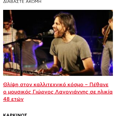
ΔΙΑΒΑΣΤΕ ΑΚΟΜΗ
Θλίψη στον καλλιτεχνικό κόσμο – Πέθανε
ο μουσικός Γιώργος Λαγογιάννης σε ηλικία
48 ετών
ΚΑΡΚΙΝΟΣ