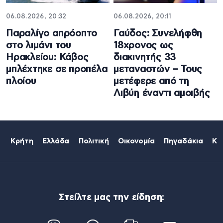
06.08.2026, 20:32
06.08.2026, 20:11
Παραλίγο απρόοπτο
Γαύδος: Συνελήφθη
στο λιμάνι του
18χρονος ως
Ηρακλείου: Κάβος
διακινητής 33
μπλέχτηκε σε προπέλα
μεταναστών – Τους
πλοίου
μετέφερε από τη
Λιβύη έναντι αμοιβής
Κρήτη
Ελλάδα
Πολιτική
Οικονομία
Πηγαδάκια
Κό
Στείλτε μας την είδηση: