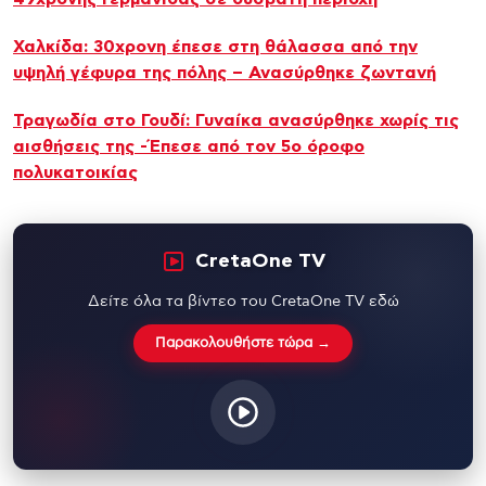
Χαλκίδα: 30χρονη έπεσε στη θάλασσα από την
υψηλή γέφυρα της πόλης – Ανασύρθηκε ζωντανή
Τραγωδία στο Γουδί: Γυναίκα ανασύρθηκε χωρίς τις
αισθήσεις της -Έπεσε από τον 5ο όροφο
πολυκατοικίας
CretaOne TV
Δείτε όλα τα βίντεο του CretaOne TV εδώ
Παρακολουθήστε τώρα →