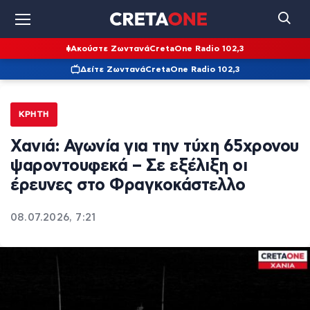
Ακούστε Ζωντανά
CretaOne Radio 102,3
Δείτε Ζωντανά
CretaOne Radio 102,3
ΚΡΉΤΗ
Χανιά: Αγωνία για την τύχη 65χρονου
ψαροντουφεκά – Σε εξέλιξη οι
έρευνες στο Φραγκοκάστελλο
08.07.2026, 7:21