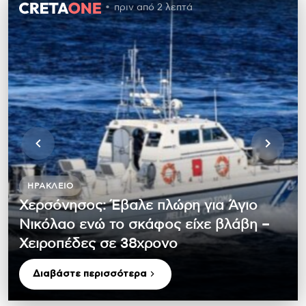
πριν από 2 λεπτά
ΗΡΆΚΛΕΙΟ
Χερσόνησος: Έβαλε πλώρη για Άγιο
Νικόλαο ενώ το σκάφος είχε βλάβη –
Χειροπέδες σε 38χρονο
Διαβάστε περισσότερα