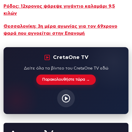
Ρόδος: 12χρονος ψάρεψε γιγάντιο καλαμάρι 9,5
κιλών
Θεσσαλονίκη: 3η μέρα αγωνίας για τον 69χρονο
ψαρά που αγνοείται στην Επανομή
CretaOne TV
Δείτε όλα τα βίντεο του CretaOne TV εδώ
Παρακολουθήστε τώρα →