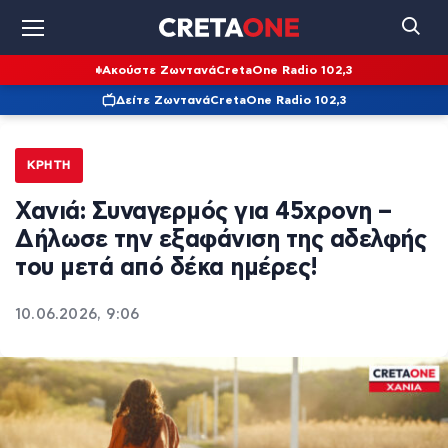
Ακούστε Ζωντανά
CretaOne Radio 102,3
Δείτε Ζωντανά
CretaOne Radio 102,3
ΚΡΉΤΗ
Χανιά: Συναγερμός για 45χρονη –
Δήλωσε την εξαφάνιση της αδελφής
του μετά από δέκα ημέρες!
10.06.2026, 9:06