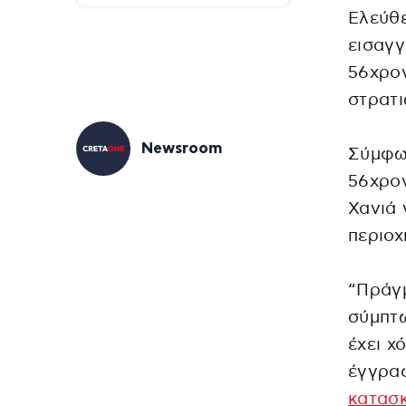
Ελεύθε
εισαγγ
56χρο
στρατι
Newsroom
Σύμφω
56χρον
Χανιά 
περιοχ
“Πράγμ
σύμπτ
έχει χ
έγγραφ
κατασ