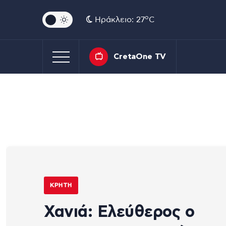
o
Ηράκλειο: 27
C
CretaOne TV
ΚΡΉΤΗ
Χανιά: Ελεύθερος ο