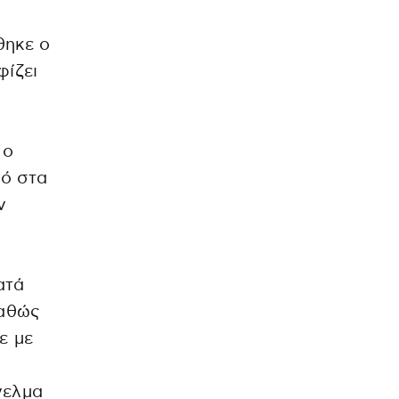
θηκε ο
φίζει
 ο
μό στα
ν
ατά
καθώς
ε με
γελμα