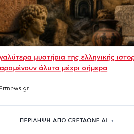
γαλύτερα μυστήρια της ελληνικής ιστο
παραμένουν άλυτα μέχρι σήμερα
Ertnews.gr
ΠΕΡΙΛΗΨΗ ΑΠΟ CRETAONE AI
▼