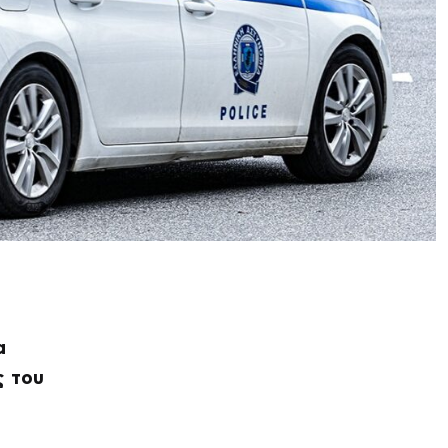
α
ς του