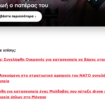
ζωή ο πατέρας του
αβάστε περισσότερα
ε επίσης:
α: Συνελήφθη Ουκρανός για κατασκοπεία σε βάρος εται
 Ασκούμενη στο στρατιωτικό αρχηγείο του ΝΑΤΟ συνελ
οπεία
θη για κατασκοπεία ένας Μολδαβός που πέταξε drone
ιρεία όπλων στο Μόναχο