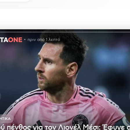
πριν από 1 λεπτό
ΗΤΙΚΆ
ύ πένθος για τον Λιονέλ Μέσι: Έφυγε 