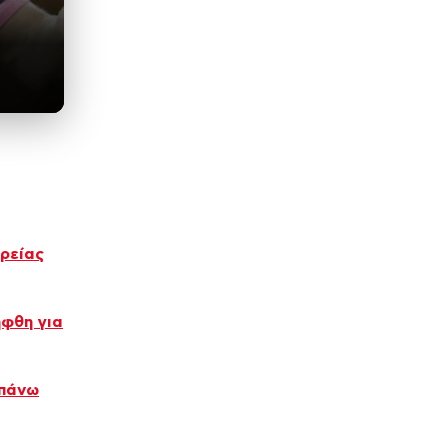
ρείας
ήφθη για
 πάνω