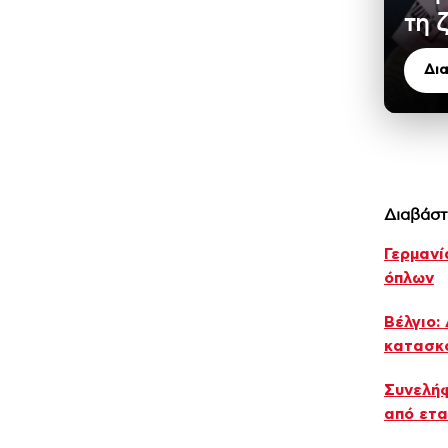
τη 
Δι
Διαβάστ
Γερμανί
όπλων
Βέλγιο:
κατασκ
Συνελήφ
από ετα