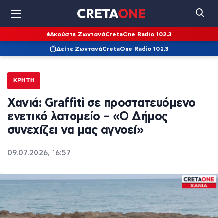
Ακούστε Ζωντανά
CretaOne Radio 102,3
Δείτε Ζωντανά
CretaOne Radio 102,3
ΚΡΉΤΗ
Χανιά: Graffiti σε προστατευόμενο
ενετικό λατομείο – «Ο Δήμος
συνεχίζει να μας αγνοεί»
09.07.2026, 16:57